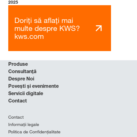
2025
Doriți să aflați mai
multe despre KWS?
kws.com
Produse
Consultanță
Despre Noi
Povești și evenimente
Servicii digitale
Contact
Contact
Informații legale
Politica de Confidențialitate