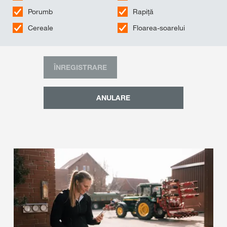
Porumb
Rapiță
Cereale
Floarea-soarelui
ÎNREGISTRARE
ANULARE