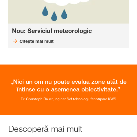
Nou: Serviciul meteorologic
Citeşte mai mult
Nici un om nu poate evalua zone atât de
întinse cu o asemenea obiectivitate.
Dr. Christoph Bauer, Inginer Șef tehnologii fenotipare KWS
Descoperă mai mult