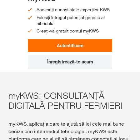
Accesați cunoștințele experților KWS
Folosiți întregul potențial genetic al
hibridului
Creați-vă gratuit contul myKWS
Autentificare
Înregistrează-te acum
myKWS: CONSULTANȚĂ
DIGITALĂ PENTRU FERMIERI
myKWS, aplicaţia care te ajută să iei cele mai bune
decizii prin intermediul tehnologiei. myKWS este
platforma care ne ajută să rămânem conectaţi şi locul