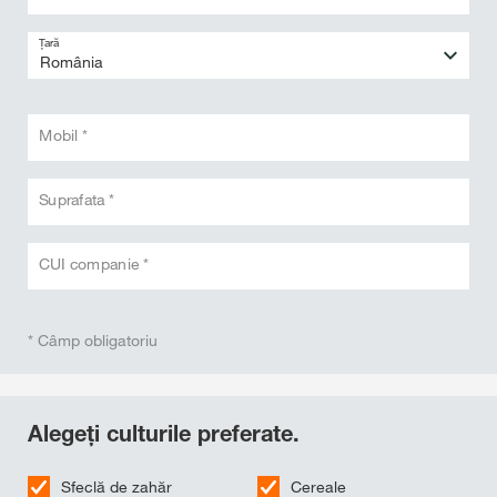
Țară
Mobil *
Suprafata *
CUI companie *
* Câmp obligatoriu
Alegeți culturile preferate.
Sfeclă de zahăr
Cereale