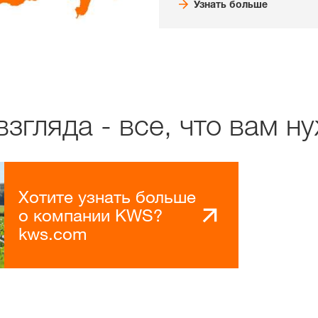
Узнать больше
згляда - все, что вам н
Хотите узнать больше
о компании KWS?
kws.com