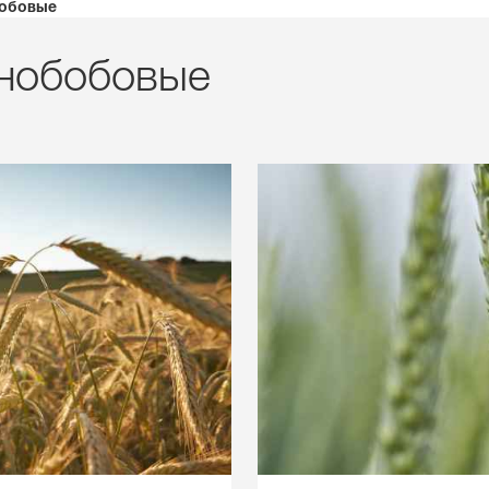
KWS Group 
бобовые
kws.com/co
рнобобовые