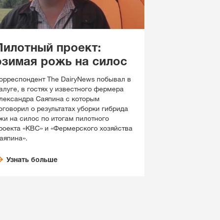
Пилотный проект:
озимая рожь на силос
орреспондент The DairyNews побывал в
алуге, в гостях у известного фермера
лександра Саяпина с которым
оговорил о результатах уборки гибрида
жи на силос по итогам пилотного
роекта «КВС» и «Фермерского хозяйства
аяпина».
Узнать больше