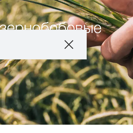
 зернобобовые
Продукты
Агросервис
Истории и соб
О нас
Связаться с на
Междунаро