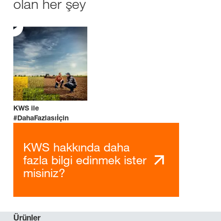
olan her şey
KWS ile
#DahaFazlasıİçin
KWS hakkında daha
fazla bilgi edinmek ister
misiniz?
Ürünler