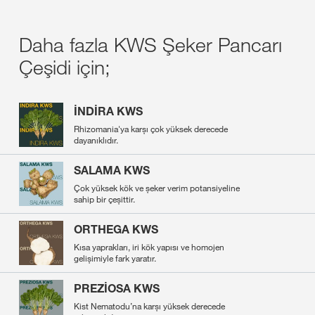
Daha fazla KWS Şeker Pancarı
Çeşidi için;
İNDİRA KWS
Rhizomania'ya karșı çok yüksek derecede
dayanıklıdır.
SALAMA KWS
Çok yüksek kök ve șeker verim potansiyeline
sahip bir çeșittir.
ORTHEGA KWS
Kısa yaprakları, iri kök yapısı ve homojen
gelișimiyle fark yaratır.
PREZİOSA KWS
Kist Nematodu’na karșı yüksek derecede