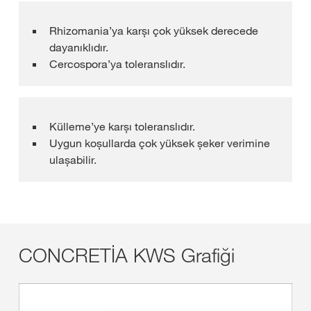
Rhizomania’ya karșı çok yüksek derecede
dayanıklıdır.
Cercospora’ya toleranslıdır.
Külleme’ye karșı toleranslıdır.
Uygun koșullarda çok yüksek șeker verimine
ulașabilir.
CONCRETİA KWS Grafiği