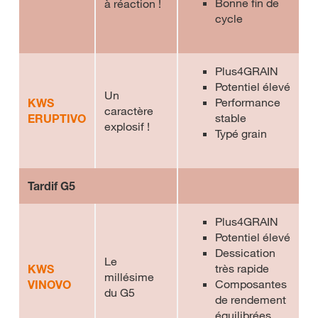
Bonne fin de
à réaction !
cycle
Plus4GRAIN
Potentiel élevé
Un
Performance
KWS
caractère
stable
ERUPTIVO
explosif !
Typé grain
Tardif G5
Plus4GRAIN
Potentiel élevé
Dessication
Le
très rapide
KWS
millésime
Composantes
VINOVO
du G5
de rendement
équilibrées