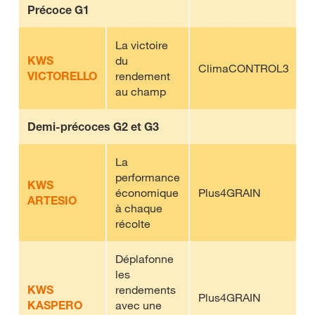
Précoce G1
La victoire
KWS
du
ClimaCONTROL3
VICTORELLO
rendement
au champ
Demi-précoces G2 et G3
La
performance
KWS
économique
Plus4GRAIN
ARTESIO
à chaque
récolte
Déplafonne
les
KWS
rendements
Plus4GRAIN
KASPERO
avec une