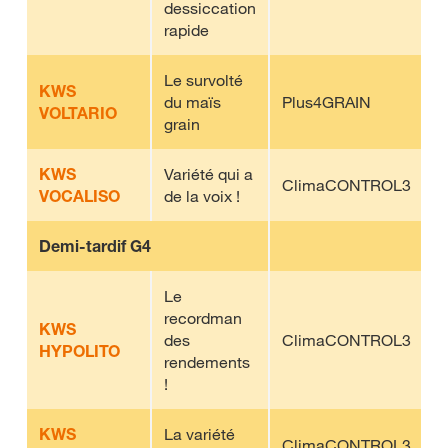
dessiccation
rapide
Le survolté
KWS
du maïs
Plus4GRAIN
VOLTARIO
grain
KWS
Variété qui a
ClimaCONTROL3
VOCALISO
de la voix !
Demi-tardif G4
Le
recordman
KWS
des
ClimaCONTROL3
HYPOLITO
rendements
!
KWS
La variété
ClimaCONTROL3