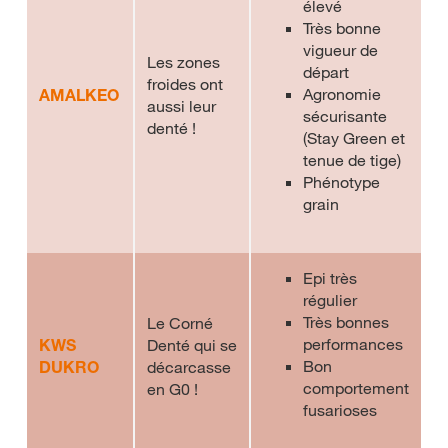
élevé
Très bonne
vigueur de
Les zones
départ
froides ont
Agronomie
AMALKEO
aussi leur
sécurisante
denté !
(Stay Green et
tenue de tige)
Phénotype
grain
Epi très
régulier
Très bonnes
Le Corné
performances
KWS
Denté qui se
Bon
DUKRO
décarcasse
comportement
en G0 !
fusarioses