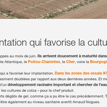
ation qui favorise la cult
oppés au mois de juin.
Ils arrivent doucement à maturité dans
te Atlantique, le
Poitou-Charentes
, le
Cher
, voire la
Bourgog
qui a favorisé leur implantation.
Dans les zones des essais 
siment doublées par rapport aux deux dernières années. Et 
 d’un
développement racinaire important et chercher de l’eau, 
les cultures de colza » pour le chef produit.
orts dégâts de gel, comme ça a pu être le cas précédemment. To
’être également au niveau sanitaire avertit Arnaud Nogues.