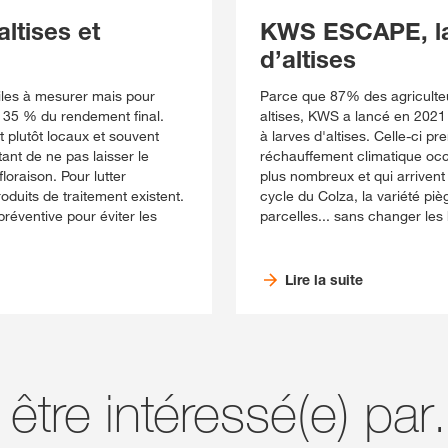
ltises et
KWS ESCAPE, la 
d’altises
ciles à mesurer mais pour
Parce que 87% des agriculteu
à 35 % du rendement final.
altises, KWS a lancé en 202
 plutôt locaux et souvent
à larves d'altises. Celle-ci p
ant de ne pas laisser le
réchauffement climatique occa
loraison. Pour lutter
plus nombreux et qui arrivent 
duits de traitement existent.
cycle du Colza, la variété pi
préventive pour éviter les
parcelles... sans changer les
Lire la suite
 être intéressé(e) pa