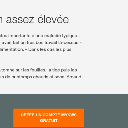
m assez élevée
lus importante d’une maladie typique :
vait fait un très bon travail là-dessus ».
limentation. « Dans les cas les plus
tomne sur les feuilles, la tige puis les
n cas de printemps chauds et secs. Arnaud
CRÉER UN COMPTE MYKWS
GRATUIT