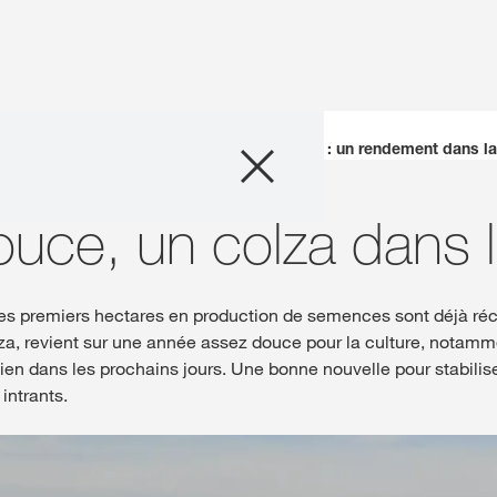
Semences
és
Actualités colza
Tendance colza 2023 : un rendement dans l
Conseils & exper
uce, un colza dans 
Actualités & té
 Les premiers hectares en production de semences sont déjà réc
za, revient sur une année assez douce pour la culture, notam
Solutions digital
ien dans les prochains jours. Une bonne nouvelle pour stabiliser 
 intrants.
Qui sommes-no
Travailler chez
France