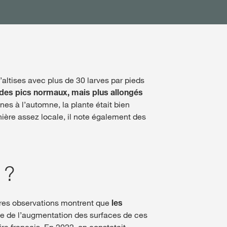
altises avec plus de 30 larves par pieds
 des pics normaux, mais plus allongés
nnes à l’automne, la plante était bien
nière assez locale, il note également des
 ?
ères observations montrent que
les
ce de l’augmentation des surfaces de ces
ire français. En 2022, on constatait