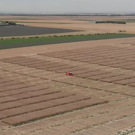
Contactez-nous
Contenu exclu
SE
S
Sujets inte
groupe KWS
kws.com/co