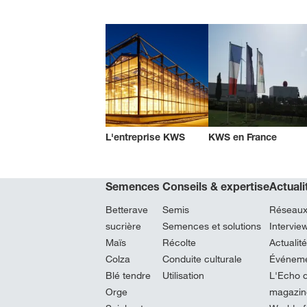
L'entreprise KWS
KWS en France
Semences
Conseils & expertise
Actual
Betterave
Semis
Réseaux
sucrière
Semences et solutions
Intervi
Maïs
Récolte
Actualit
Colza
Conduite culturale
Événeme
Blé tendre
Utilisation
L'Echo d
Orge
magazine