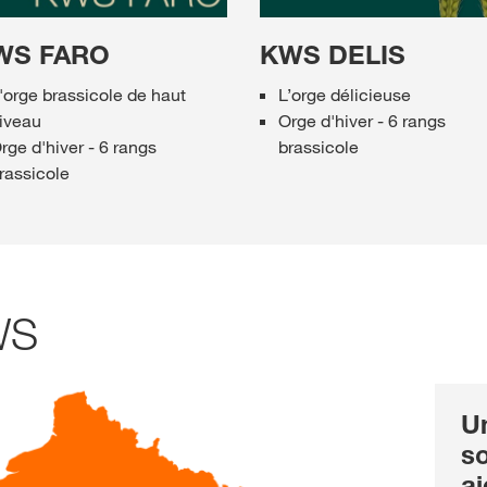
WS FARO
KWS DELIS
'orge brassicole de haut
L’orge délicieuse
iveau
Orge d'hiver - 6 rangs
rge d'hiver - 6 rangs
brassicole
rassicole
WS
U
s
ai