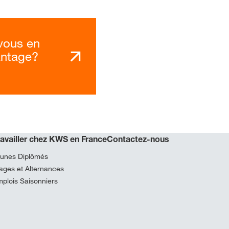
vous en
antage?
ravailler chez KWS en France
Contactez-nous
unes Diplômés
ages et Alternances
plois Saisonniers