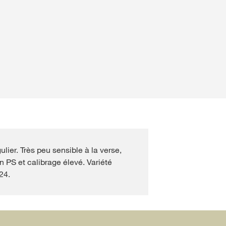
Stages et Alternances
Cross Crop Campaign
Carrière professionnelle
Emplois Saisonniers
sifavec
myKWS
 CONNECTER
’INSCRIRE
lier. Très peu sensible à la verse,
du
rnationaux
 PS et calibrage élevé. Variété
 à
24.
rp