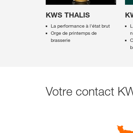
KWS THALIS
K
La performance à l'état brut
L
Orge de printemps de
n
brasserie
O
b
Votre contact K