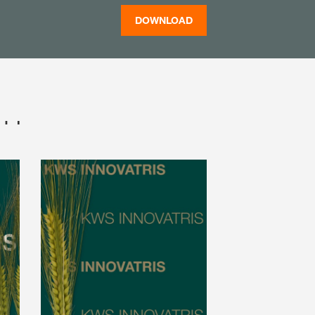
DOWNLOAD
r…