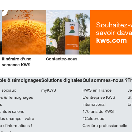
Souhaitez-
savoir dav
kws.com
Itinéraire d'une
Contactez-nous
semence KWS
ités & témoignages
Solutions digitales
Qui sommes-nous ?
T
 sociaux
myKWS
KWS en France
Je
ews & Témoignages
L'entreprise KWS
St
és
international
Em
nts & salons
170 ans de KWS -
es champs : votre
#Celebreed
 d'informations !
Carrière professionnelle