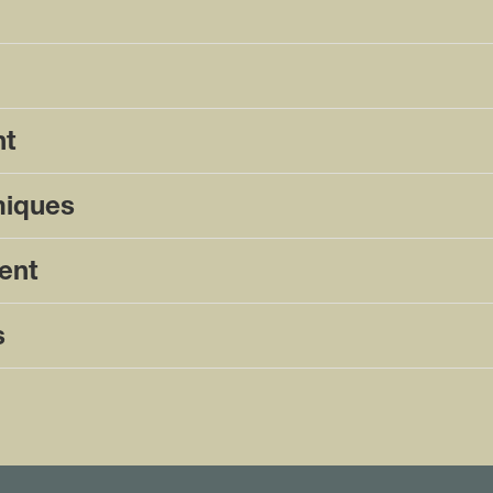
nt
miques
ent
s