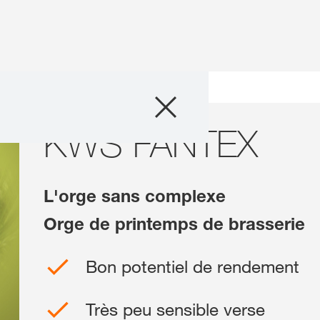
Semences
iétés
KWS FANTEX
KWS FANTEX
Conseils & exper
Actualités & té
L'orge sans complexe
Solutions digital
Orge de printemps de brasserie
Bon potentiel de rendement
Qui sommes-no
Travailler chez
Très peu sensible verse
France