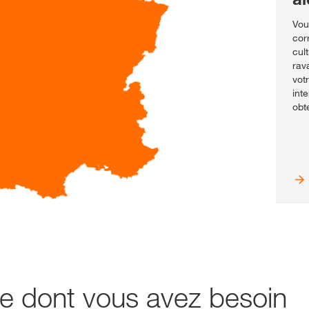
Vou
cor
cul
rav
vot
int
obt
e dont vous avez besoin