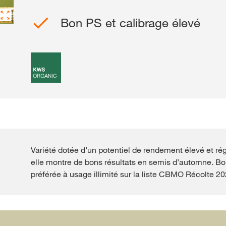
Bon PS et calibrage élevé
Contactez-nous
Contenu exclu
SE
S
Variété dotée d’un potentiel de rendement élevé et régu
Sujets inte
elle montre de bons résultats en semis d’automne. Bon
groupe KWS
préférée à usage illimité sur la liste CBMO Récolte 20
kws.com/co