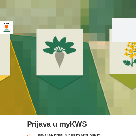
Prijava u myKWS
Ostvarite pristup našim vrhunskim