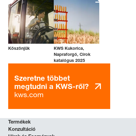
Köszönjük
KWS Kukorica,
Napraforgó, Cirok
katalógus 2025
Szeretne többet
megtudni a KWS-ről?
kws.com
Termékek
Konzultáció