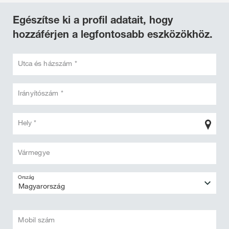
Egészítse ki a profil adatait, hogy
hozzáférjen a legfontosabb eszközökhöz.
Utca és házszám *
Irányítószám *
Hely *
Vármegye
Ország
Mobil szám