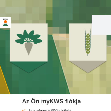
Az Ön myKWS fiókja
Hozzáférés a KWS digitális