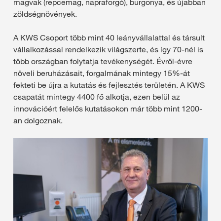
magvak (repcemag, napraforgó), burgonya, és újabban
zöldségnövények.
A KWS Csoport több mint 40 leányvállalattal és társult
vállalkozással rendelkezik világszerte, és így 70-nél is
több országban folytatja tevékenységét. Évről-évre
növeli beruházásait, forgalmának mintegy 15%-át
fekteti be újra a kutatás és fejlesztés területén. A KWS
csapatát mintegy 4400 fő alkotja, ezen belül az
innovációért felelős kutatásokon már több mint 1200-
an dolgoznak.