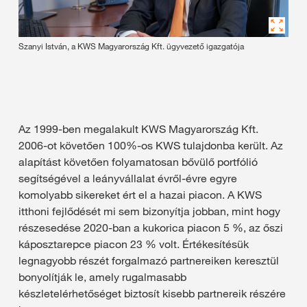
Szanyi István, a KWS Magyarország Kft. ügyvezető igazgatója
Az 1999-ben megalakult KWS Magyarország Kft.
2006-ot követően 100%-os KWS tulajdonba került. Az
alapítást követően folyamatosan bővülő portfólió
segítségével a leányvállalat évről-évre egyre
komolyabb sikereket ért el a hazai piacon. A KWS
itthoni fejlődését mi sem bizonyítja jobban, mint hogy
részesedése 2020-ban a kukorica piacon 5 %, az őszi
káposztarepce piacon 23 % volt. Értékesítésük
legnagyobb részét forgalmazó partnereiken keresztül
bonyolítják le, amely rugalmasabb
készletelérhetőséget biztosít kisebb partnereik részére