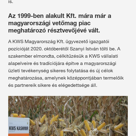
is.
Az 1999-ben alakult Kft. mára már a
magyarországi vetőmag piac
meghatározó résztvevőjévé vált.
A KWS Magyarország Kft. ügyvezető igazgatói
pozícióját 2020. októberétől Szanyi István tölti be. A
szakember elmondta, célkitűzésük a KWS vállalati
alapelveire és tradíciójára építve a magyarországi
üzleti tevékenység sikeres folytatása és új célok
meghatározása, amelynek középpontjában termelőik
és partnereik sikere és elégedettsége áll.