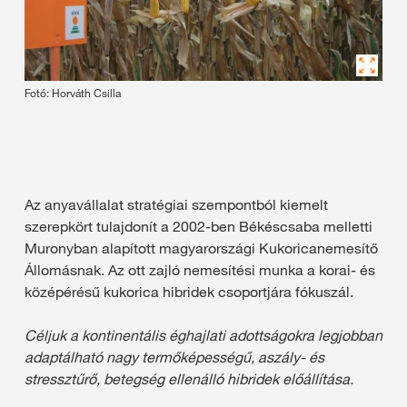
Fotó: Horváth Csilla
Az anyavállalat stratégiai szempontból kiemelt
szerepkört tulajdonít a 2002-ben Békéscsaba melletti
Muronyban alapított magyarországi Kukoricanemesítő
Állomásnak. Az ott zajló nemesítési munka a korai- és
középérésű kukorica hibridek csoportjára fókuszál.
Céljuk a kontinentális éghajlati adottságokra legjobban
adaptálható nagy termőképességű, aszály- és
stressztűrő, betegség ellenálló hibridek előállítása.