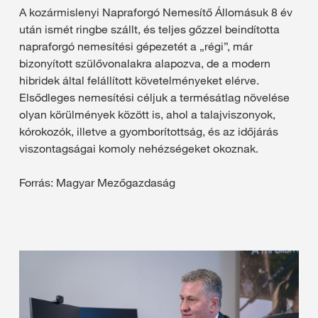
A kozármislenyi Napraforgó Nemesítő Állomásuk 8 év
után ismét ringbe szállt, és teljes gőzzel beindította
napraforgó nemesítési gépezetét a „régi”, már
bizonyított szülővonalakra alapozva, de a modern
hibridek által felállított követelményeket elérve.
Elsődleges nemesítési céljuk a termésátlag növelése
olyan körülmények között is, ahol a talajviszonyok,
kórokozók, illetve a gyomborítottság, és az időjárás
viszontagságai komoly nehézségeket okoznak.
Forrás: Magyar Mezőgazdaság