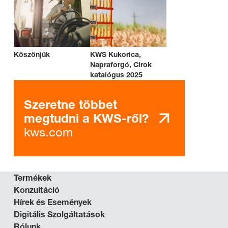
Köszönjük
KWS Kukorica,
Napraforgó, Cirok
katalógus 2025
Szeretne többet
megtudni a KWS-ről?
kws.com
Termékek
Konzultáció
Hírek és Események
Digitális Szolgáltatások
Rólunk