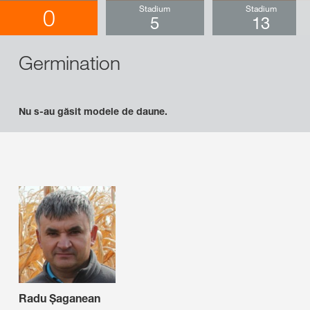
Stadium
Stadium
0
5
13
Germination
Nu s-au găsit modele de daune.
Radu Șaganean