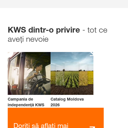
- tot ce
KWS dintr-o privire
aveți nevoie
Campania de
Catalog Moldova
independenţă KWS
2026
Doriți să aflați mai