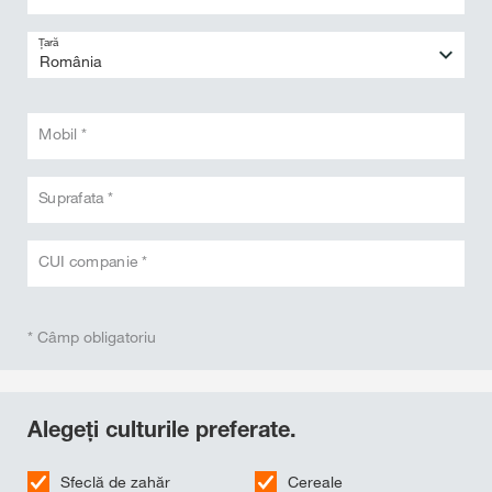
Țară
Mobil *
Suprafata *
CUI companie *
* Câmp obligatoriu
Alegeți culturile preferate.
Sfeclă de zahăr
Cereale