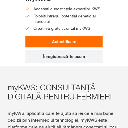
Accesați cunoștințele experților KWS
Folosiți întregul potențial genetic al
hibridului
Creați-vă gratuit contul myKWS
Autentificare
Înregistrează-te acum
myKWS: CONSULTANȚĂ
DIGITALĂ PENTRU FERMIERI
myKWS, aplicaţia care te ajută să iei cele mai bune
decizii prin intermediul tehnologiei. myKWS este
platforma care ne ajută să rămânem conectaţi şi locul