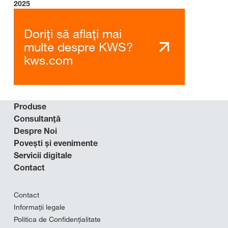
2025
Doriți să aflați mai
multe despre KWS?
kws.com
Produse
Consultanță
Despre Noi
Povești și evenimente
Servicii digitale
Contact
Contact
Informații legale
Politica de Confidențialitate