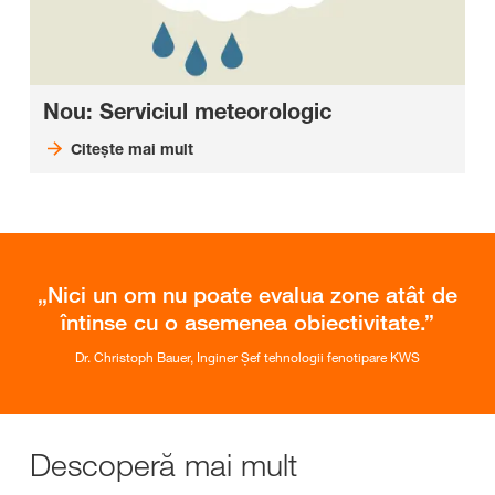
Nou: Serviciul meteorologic
Citeşte mai mult
Nici un om nu poate evalua zone atât de
întinse cu o asemenea obiectivitate.
Dr. Christoph Bauer, Inginer Șef tehnologii fenotipare KWS
Descoperă mai mult