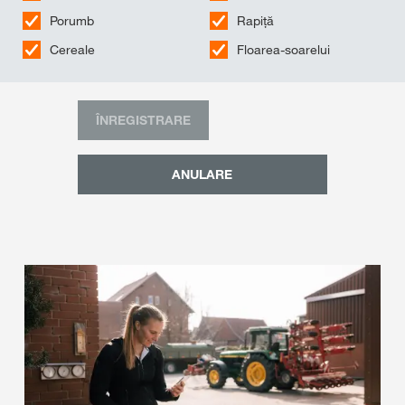
Porumb
Rapiță
Cereale
Floarea-soarelui
ÎNREGISTRARE
ANULARE