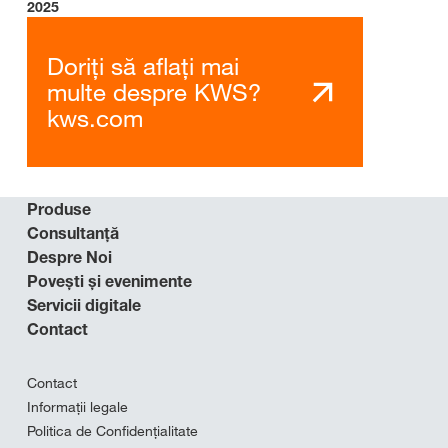
2025
Doriți să aflați mai
multe despre KWS?
kws.com
Produse
Consultanță
Despre Noi
Povești și evenimente
Servicii digitale
Contact
Contact
Informații legale
Politica de Confidențialitate