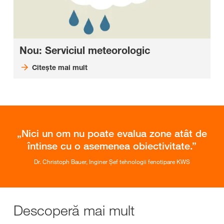
Nou: Serviciul meteorologic
Citeşte mai mult
Nici un om nu poate evalua zone atât de
întinse cu o asemenea obiectivitate.
Dr. Christoph Bauer, Inginer Șef tehnologii fenotipare KWS
Descoperă mai mult