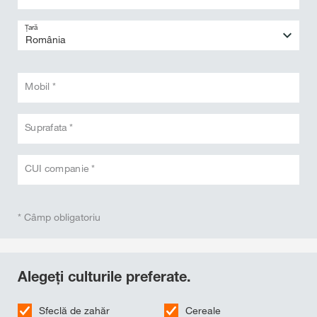
Țară
Mobil *
Suprafata *
CUI companie *
* Câmp obligatoriu
Alegeți culturile preferate.
Sfeclă de zahăr
Cereale