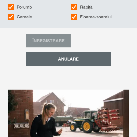
Porumb
Rapiță
Cereale
Floarea-soarelui
ÎNREGISTRARE
ANULARE