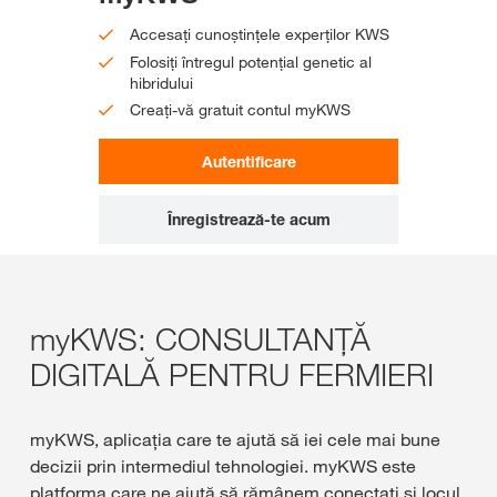
Accesați cunoștințele experților KWS
Folosiți întregul potențial genetic al
hibridului
Creați-vă gratuit contul myKWS
Autentificare
Înregistrează-te acum
myKWS: CONSULTANȚĂ
DIGITALĂ PENTRU FERMIERI
myKWS, aplicaţia care te ajută să iei cele mai bune
decizii prin intermediul tehnologiei. myKWS este
platforma care ne ajută să rămânem conectaţi şi locul