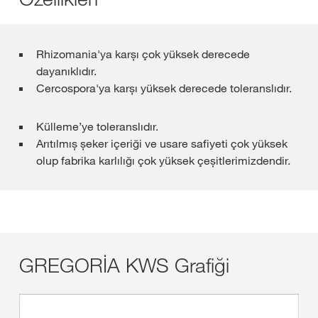
Rhizomania'ya karșı çok yüksek derecede
dayanıklıdır.
Cercospora'ya karșı yüksek derecede toleranslıdır.
Külleme’ye toleranslıdır.
Arıtılmıș șeker içeriği ve usare safiyeti çok yüksek
olup fabrika karlılığı çok yüksek çeșitlerimizdendir.
GREGORİA KWS Grafiği