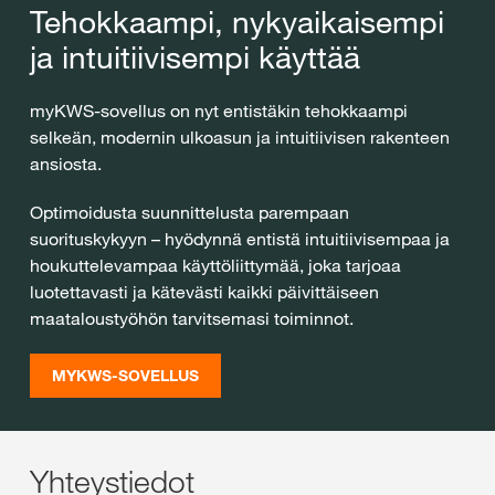
Tehokkaampi, nykyaikaisempi
ja intuitiivisempi käyttää
myKWS-sovellus on nyt entistäkin tehokkaampi
selkeän, modernin ulkoasun ja intuitiivisen rakenteen
ansiosta.
Optimoidusta suunnittelusta parempaan
suorituskykyyn – hyödynnä entistä intuitiivisempaa ja
houkuttelevampaa käyttöliittymää, joka tarjoaa
luotettavasti ja kätevästi kaikki päivittäiseen
maataloustyöhön tarvitsemasi toiminnot.
MYKWS-SOVELLUS
Yhteystiedot