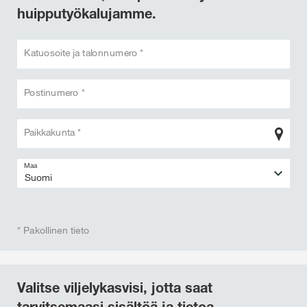
huipputyökalujamme.
Katuosoite ja talonnumero *
Postinumero *
Paikkakunta *
Maa
* Pakollinen tieto
Valitse viljelykasvisi, jotta saat
tarvitsemaasi sisältöä ja tietoa.