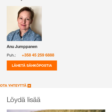
Anu Jumppanen
Puh.:
+358 45 259 6888
LÄHETÄ SÄHKÖPOSTIA
OTA YHTEYTTÄ
Löydä lisää