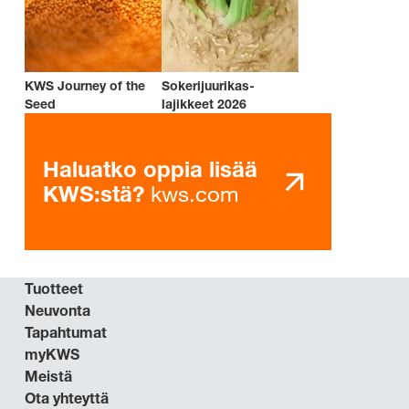
KWS Journey of the
Sokerijuurikas-
Seed
lajikkeet 2026
Haluatko oppia lisää
kws.com
KWS:stä?
Tuotteet
Neuvonta
Tapahtumat
myKWS
Meistä
Ota yhteyttä