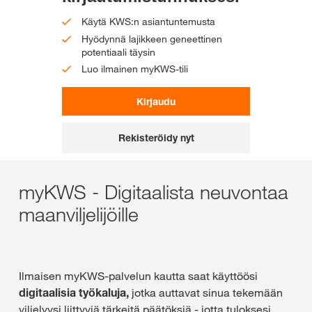
Käytä KWS:n asiantuntemusta
Hyödynnä lajikkeen geneettinen
potentiaali täysin
Luo ilmainen myKWS-tili
Kirjaudu
Rekisteröidy nyt
myKWS - Digitaalista neuvontaa
maanviljelijöille
Ilmaisen myKWS-palvelun kautta saat käyttöösi
digitaalisia työkaluja,
jotka auttavat sinua tekemään
viljelyysi liittyviä tärkeitä päätöksiä - jotta tuloksesi