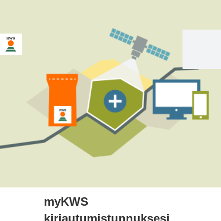
myKWS
kirjautumistunnuksesi