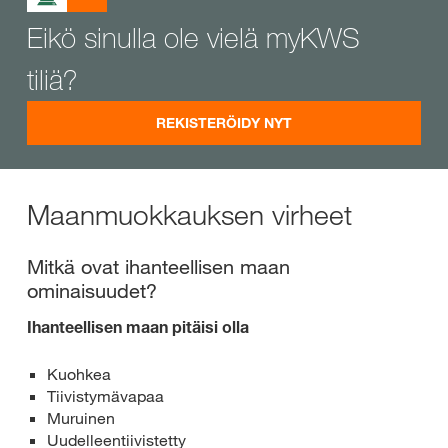
Eikö sinulla ole vielä myKWS
tiliä?
REKISTERÖIDY NYT
Maanmuokkauksen virheet
Mitkä ovat ihanteellisen maan
ominaisuudet?
Ihanteellisen maan pitäisi olla
Kuohkea
Tiivistymävapaa
Muruinen
Uudelleentiivistetty