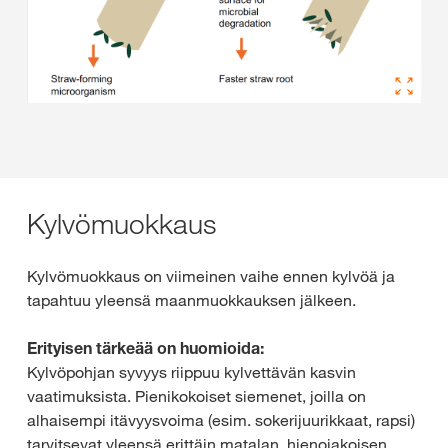
Kylvömuokkaus
Kylvömuokkaus on viimeinen vaihe ennen kylvöä ja
tapahtuu yleensä maanmuokkauksen jälkeen.
Erityisen tärkeää on huomioida:
Kylvöpohjan syvyys riippuu kylvettävän kasvin
vaatimuksista. Pienikokoiset siemenet, joilla on
alhaisempi itävyysvoima (esim. sokerijuurikkaat, rapsi)
tarvitsevat yleensä erittäin matalan, hienojakoisen