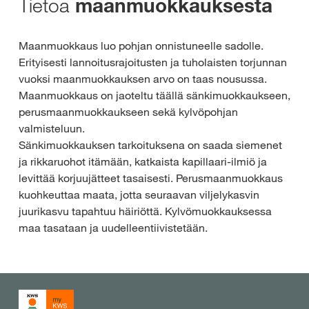
Tietoa
maanmuokkauksesta
Maanmuokkaus luo pohjan onnistuneelle sadolle.
Erityisesti lannoitusrajoitusten ja tuholaisten torjunnan
vuoksi maanmuokkauksen arvo on taas nousussa.
Maanmuokkaus on jaoteltu täällä sänkimuokkaukseen,
perusmaanmuokkaukseen sekä kylvöpohjan
valmisteluun.
Sänkimuokkauksen tarkoituksena on saada siemenet
ja rikkaruohot itämään, katkaista kapillaari-ilmiö ja
levittää korjuujätteet tasaisesti. Perusmaanmuokkaus
kuohkeuttaa maata, jotta seuraavan viljelykasvin
juurikasvu tapahtuu häiriöttä. Kylvömuokkauksessa
maa tasataan ja uudelleentiivistetään.