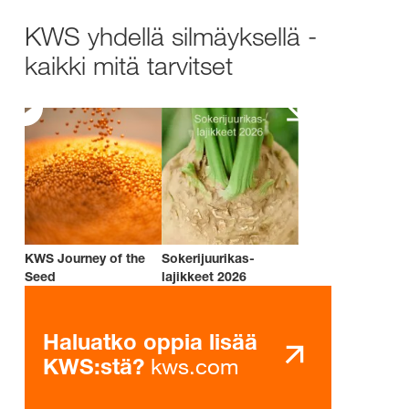
KWS yhdellä silmäyksellä -
kaikki mitä tarvitset
KWS Journey of the
Sokerijuurikas-
Seed
lajikkeet 2026
Haluatko oppia lisää
kws.com
KWS:stä?