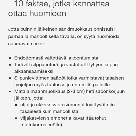
- 10 faktaa, jotka kannattaa
ottaa huomioon
Jotta puinnin jälkeinen sänkimuokkaus onnistuisi
parhaalla mahdollisella tavalla, on syytä huomioida
seuraavat seikat:
Ehdottomasti vältettävä lakoontumista
Terävät silppurinterät ja vastaterät lyhyen silpun
aikaansaamiseksi
Silpunlevittimen säädöt jotka varmistavat tasaisen
työjäljen myös tuulessa ja rinteisillä pelloilla
Matala maanmuokkaus (2-3 cm) heti sadonkorjuun
jälkeen, jotta:
oljet ja rikkakasvien siemenet levittyvät niin
tasaisesti kuin mahdollista
viljakasvien siemenet alkavat itää (ohut
multakerros päälle)