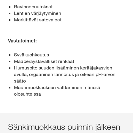
Ravinnepuutokset
Lehtien värjäytyminen
Merkittävät satovajeet
Vastatoimet:
Syväkuohkeutus
Maaperäystävälliset renkaat
Humuspitoisuuden lisääminen kerääjäkasvien
avulla, orgaaninen lannoitus ja oikean pH-arvon
säätö
Maanmuokkauksen välttäminen märissä
olosuhteissa
Sänkimuokkaus puinnin jälkeen