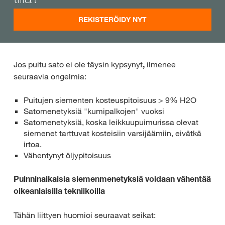
REKISTERÖIDY NYT
Jos puitu sato ei ole täysin kypsynyt
,
ilmenee
seuraavia ongelmia:
Puitujen siementen kosteuspitoisuus > 9% H2O
Satomenetyksiä "kumipalkojen" vuoksi
Satomenetyksiä, koska leikkuupuimurissa olevat
siemenet tarttuvat kosteisiin varsijäämiin, eivätkä
irtoa.
Vähentynyt öljypitoisuus
Puinninaikaisia siemenmenetyksiä voidaan vähentää
oikeanlaisilla tekniikoilla
Tähän liittyen huomioi seuraavat seikat: