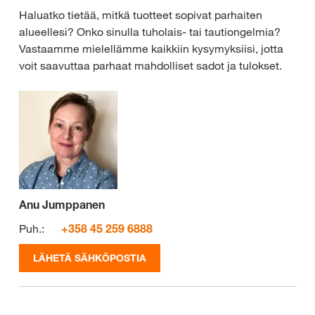
Haluatko tietää, mitkä tuotteet sopivat parhaiten
alueellesi? Onko sinulla tuholais- tai tautiongelmia?
Vastaamme mielellämme kaikkiin kysymyksiisi, jotta
voit saavuttaa parhaat mahdolliset sadot ja tulokset.
Anu Jumppanen
Puh.:
+358 45 259 6888
LÄHETÄ SÄHKÖPOSTIA