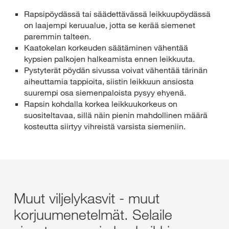
Rapsipöydässä tai säädettävässä leikkuupöydässä
on laajempi keruualue, jotta se kerää siemenet
paremmin talteen.
Kaatokelan korkeuden säätäminen vähentää
kypsien palkojen halkeamista ennen leikkuuta.
Pystyterät pöydän sivussa voivat vähentää tärinän
aiheuttamia tappioita, siistin leikkuun ansiosta
suurempi osa siemenpaloista pysyy ehyenä.
Rapsin kohdalla korkea leikkuukorkeus on
suositeltavaa, sillä näin pienin mahdollinen määrä
kosteutta siirtyy vihreistä varsista siemeniin.
Muut viljelykasvit - muut
korjuumenetelmät. Selaile