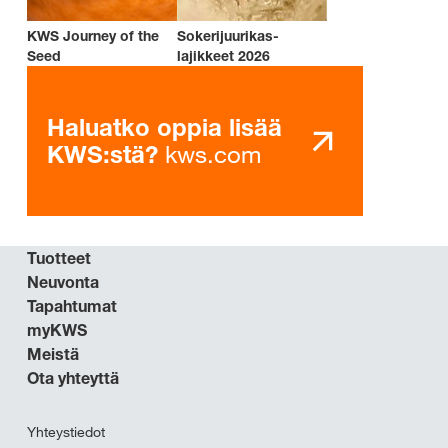
KWS Journey of the
Sokerijuurikas-
Seed
lajikkeet 2026
Haluatko oppia lisää
kws.com
KWS:stä?
Tuotteet
Neuvonta
Tapahtumat
myKWS
Meistä
Ota yhteyttä
Yhteystiedot