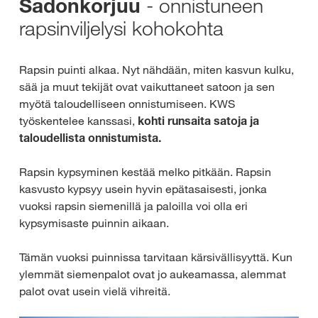
- onnistuneen
Sadonkorjuu
rapsinviljelysi kohokohta
Rapsin puinti alkaa. Nyt nähdään, miten kasvun kulku,
sää ja muut tekijät ovat vaikuttaneet satoon ja sen
myötä taloudelliseen onnistumiseen. KWS
työskentelee kanssasi,
kohti runsaita satoja ja
taloudellista onnistumista.
Rapsin kypsyminen kestää melko pitkään. Rapsin
kasvusto kypsyy usein hyvin epätasaisesti, jonka
vuoksi rapsin siemenillä ja paloilla voi olla eri
kypsymisaste puinnin aikaan.
Tämän vuoksi puinnissa tarvitaan kärsivällisyyttä. Kun
ylemmät siemenpalot ovat jo aukeamassa, alemmat
palot ovat usein vielä vihreitä.