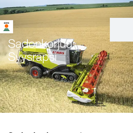
Sadonkorjuu:
Syysrapsi