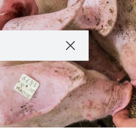
Tuotteet
Neuvonta
Tapahtumat
myKWS
Meistä
Ota yhteyttä