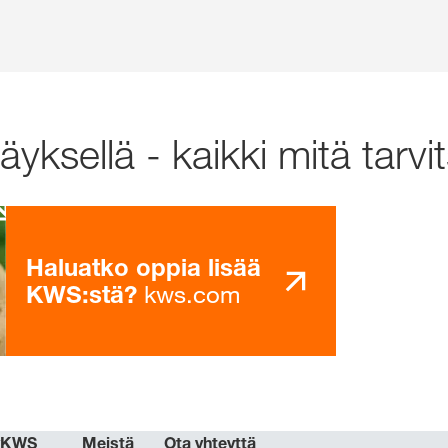
yksellä - kaikki mitä tarvi
Haluatko oppia lisää
kws.com
KWS:stä?
yKWS
Meistä
Ota yhteyttä