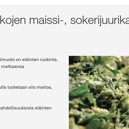
ikojen maissi-, sokerijuurik
Eksklusiivinen
kanssa
KIRJ
RE
muoto on eläinten ruokinta.
n matkaansa
KWS-konser
kansainväli
lla tuotetaan siis maitoa,
kws.com/co
mahdollisuuksista eläinten