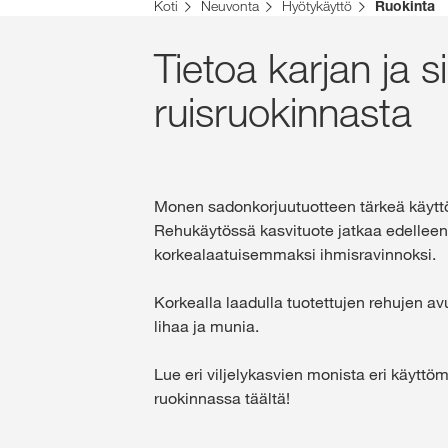
Koti
Neuvonta
Hyötykäyttö
Ruokinta
Tietoa karjan ja s
ruisruokinnasta
Monen sadonkorjuutuotteen tärkeä käyttö
Rehukäytössä kasvituote jatkaa edellee
korkealaatuisemmaksi ihmisravinnoksi.
Korkealla laadulla tuotettujen rehujen avu
lihaa ja munia.
Lue eri viljelykasvien monista eri käyttö
ruokinnassa täältä!