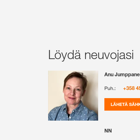
Löydä neuvojasi
Anu Jumppane
Puh.:
+358 4
LÄHETÄ SÄH
NN