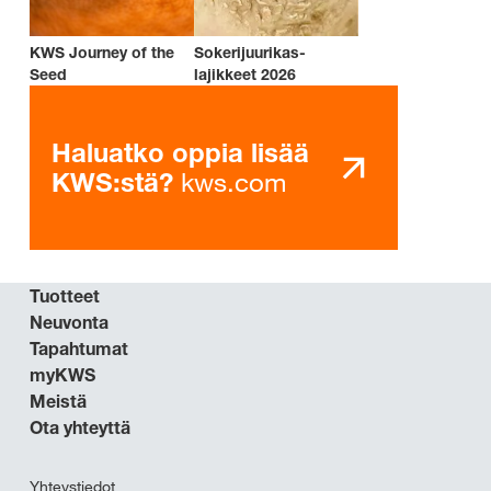
KWS Journey of the
Sokerijuurikas-
Seed
lajikkeet 2026
Haluatko oppia lisää
kws.com
KWS:stä?
Tuotteet
Neuvonta
Tapahtumat
myKWS
Meistä
Ota yhteyttä
Yhteystiedot