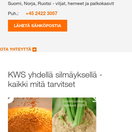
Suomi, Norja, Ruotsi - viljat, herneet ja palkokasvit
Puh.:
+45 2422 3057
LÄHETÄ SÄHKÖPOSTIA
OTA YHTEYTTÄ
KWS yhdellä silmäyksellä -
kaikki mitä tarvitset