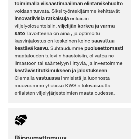
toimimalla viisaasti
maailman elintarvikehuolto
voidaan turvata. Siksi työntekijämme kehittävät
innovatiivisia ratkaisuja
erilaisiin
viljelyolosuhteisiin.
viljelijän korkea ja varma
sato
Tavoitteena on aina
,
ja optimoitu
kasvinjalostus on keskeinen keino
saavuttaa
kestävä kasvu
. Suhtaudumme
puolueettomasti
maatalouden tuleviin haasteisiin, olivatpa ne
ilmastoon tai sääntelyyn liittyviä, ja investoimme
kestävästi
tutkimukseen ja jalostukseen
.
Olemalla
vastuussa
ihmisistä ja luonnosta
muovaamme yhdessä KWS:n tulevaisuutta
erilaisten viljelyjärjestelmien maataloudessa.
Riippumattomuus