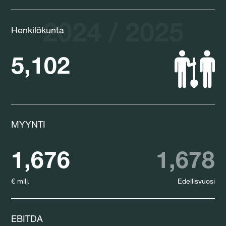
2024 / 2025
Henkilökunta
5,102
MYYNTI
1,676
1,678
€ milj.
Edellisvuosi
EBITDA