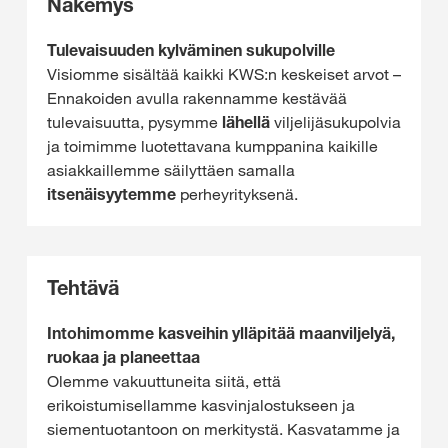
Näkemys
Tulevaisuuden kylväminen sukupolville
Visiomme sisältää kaikki KWS:n keskeiset arvot –
Ennakoiden avulla
rakennamme kestävää
tulevaisuutta, pysymme
lähellä
viljelijäsukupolvia
ja toimimme luotettavana
kumppanina kaikille
asiakkaillemme säilyttäen samalla
itsenäisyytemme
perheyrityksenä.
Tehtävä
Intohimomme kasveihin ylläpitää maanviljelyä,
ruokaa ja planeettaa
Olemme vakuuttuneita siitä, että
erikoistumisellamme kasvinjalostukseen ja
siementuotantoon on merkitystä. Kasvatamme ja