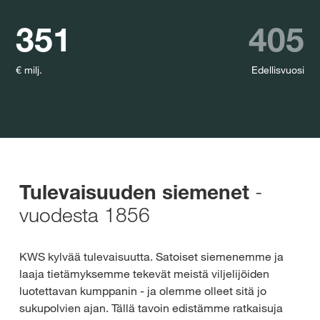
351
405
€ milj.
Edellisvuosi
-
Tulevaisuuden siemenet
vuodesta 1856
KWS kylvää tulevaisuutta. Satoiset siemenemme ja
laaja tietämyksemme tekevät meistä viljelijöiden
luotettavan kumppanin - ja olemme olleet sitä jo
sukupolvien ajan. Tällä tavoin edistämme ratkaisuja