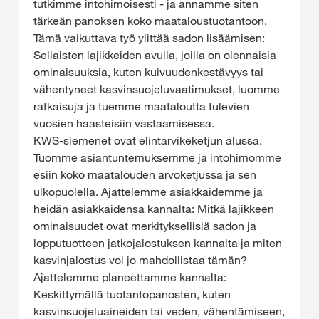
tutkimme intohimoisesti - ja annamme siten
tärkeän panoksen koko maataloustuotantoon.
Tämä vaikuttava työ ylittää sadon lisäämisen:
Sellaisten lajikkeiden avulla, joilla on olennaisia
ominaisuuksia, kuten kuivuudenkestävyys tai
vähentyneet kasvinsuojeluvaatimukset, luomme
ratkaisuja ja tuemme maataloutta tulevien
vuosien haasteisiin vastaamisessa.
KWS-siemenet ovat elintarvikeketjun alussa.
Tuomme asiantuntemuksemme ja intohimomme
esiin koko maatalouden arvoketjussa ja sen
ulkopuolella. Ajattelemme asiakkaidemme ja
heidän asiakkaidensa kannalta: Mitkä lajikkeen
ominaisuudet ovat merkityksellisiä sadon ja
lopputuotteen jatkojalostuksen kannalta ja miten
kasvinjalostus voi jo mahdollistaa tämän?
Ajattelemme planeettamme kannalta:
Keskittymällä tuotantopanosten, kuten
kasvinsuojeluaineiden tai veden, vähentämiseen,