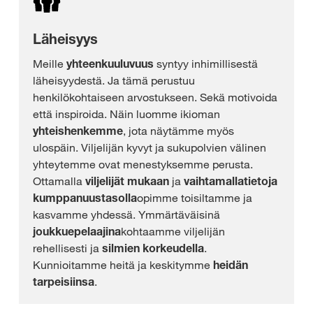
Läheisyys
Meille
yhteenkuuluvuus
syntyy inhimillisestä
läheisyydestä. Ja tämä perustuu
henkilökohtaiseen arvostukseen. Sekä motivoida
että inspiroida. Näin luomme ikioman
yhteishenkemme
, jota näytämme myös
ulospäin. Viljelijän kyvyt ja sukupolvien välinen
yhteytemme ovat menestyksemme perusta.
Ottamalla
viljelijät mukaan
ja
vaihtamalla
tietoja
kumppanuustasolla
opimme toisiltamme ja
kasvamme yhdessä. Ymmärtäväisinä
joukkuepelaajina
kohtaamme viljelijän
rehellisesti ja
silmien korkeudella
.
Kunnioitamme heitä ja keskitymme
heidän
tarpeisiinsa
.