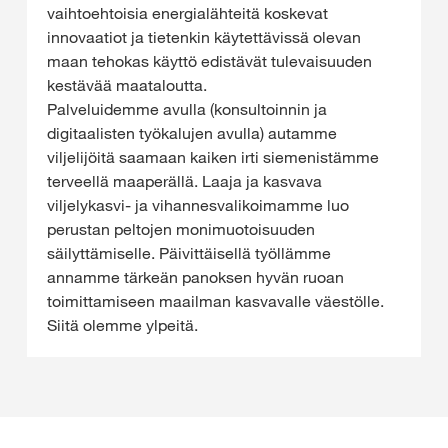
vaihtoehtoisia energialähteitä koskevat
innovaatiot ja tietenkin käytettävissä olevan
maan tehokas käyttö edistävät tulevaisuuden
kestävää maataloutta.
Palveluidemme avulla (konsultoinnin ja
digitaalisten työkalujen avulla) autamme
viljelijöitä saamaan kaiken irti siemenistämme
terveellä maaperällä. Laaja ja kasvava
viljelykasvi- ja vihannesvalikoimamme luo
perustan peltojen monimuotoisuuden
säilyttämiselle. Päivittäisellä työllämme
annamme tärkeän panoksen hyvän ruoan
toimittamiseen maailman kasvavalle väestölle.
Siitä olemme ylpeitä.