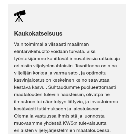
Kaukokatseisuus
Vain toimimalla viisaasti maailman
elintarvikehuolto voidaan turvata. Siksi
työntekijämme kehittävät innovatiivisia ratkaisuja
erilaisiin viljelyolosuhteisiin. Tavoitteena on aina
viljelijän korkea ja varma sato , ja optimoitu
kasvinjalostus on keskeinen keino saavuttaa
kestävä kasvu . Suhtaudumme puolueettomasti
maatalouden tuleviin haasteisiin, olivatpa ne
ilmastoon tai sääntelyyn liittyviä, ja investoimme
kestävästi tutkimukseen ja jalostukseen .
Olemalla vastuussa ihmisistä ja luonnosta
muovaamme yhdessä KWS:n tulevaisuutta
erilaisten viljelyjärjestelmien maataloudessa.