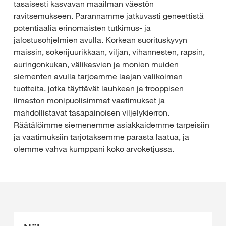
tasaisesti kasvavan maailman väestön
ravitsemukseen. Parannamme jatkuvasti geneettistä
potentiaalia erinomaisten tutkimus- ja
jalostusohjelmien avulla. Korkean suorituskyvyn
maissin, sokerijuurikkaan, viljan, vihannesten, rapsin,
auringonkukan, välikasvien ja monien muiden
siementen avulla tarjoamme laajan valikoiman
tuotteita, jotka täyttävät lauhkean ja trooppisen
ilmaston monipuolisimmat vaatimukset ja
mahdollistavat tasapainoisen viljelykierron.
Räätälöimme siemenemme asiakkaidemme tarpeisiin
ja vaatimuksiin tarjotaksemme parasta laatua, ja
olemme vahva kumppani koko arvoketjussa.