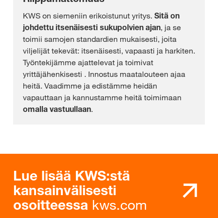
KWS on siemeniin erikoistunut yritys.
Sitä on
johdettu itsenäisesti sukupolvien ajan
, ja se
toimii samojen standardien mukaisesti, joita
viljelijät tekevät: itsenäisesti, vapaasti ja harkiten.
Työntekijämme ajattelevat ja toimivat
yrittäjähenkisesti
. Innostus maatalouteen ajaa
heitä. Vaadimme ja edistämme heidän
vapauttaan
ja kannustamme heitä toimimaan
omalla vastuullaan
.
Lue lisää KWS:stä
kansainvälisesti
kws.com
osoitteessa