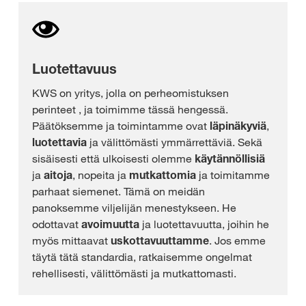
Luotettavuus
KWS on yritys, jolla on perheomistuksen
perinteet
, ja toimimme tässä hengessä.
Päätöksemme ja toimintamme ovat
läpinäkyviä
,
luotettavia
ja välittömästi ymmärrettäviä. Sekä
sisäisesti että ulkoisesti olemme
käytännöllisiä
ja
aitoja
, nopeita ja
mutkattomia
ja toimitamme
parhaat siemenet. Tämä on meidän
panoksemme viljelijän menestykseen. He
odottavat
avoimuutta
ja luotettavuutta, joihin he
myös mittaavat
uskottavuuttamme
. Jos emme
täytä tätä standardia, ratkaisemme ongelmat
rehellisesti, välittömästi ja mutkattomasti.