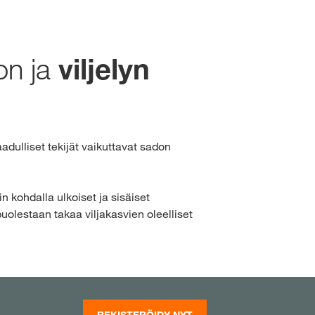
Työpaikat
Yhteystiedot
 sisältö
myKWS:n
on ja
viljelyn
AUDU SISÄÄN
KISTERÖIDY
dulliset tekijät vaikuttavat sadon
nin
kohdalla ulkoiset ja sisäiset
set aiheet
uolestaan takaa viljakasvien oleelliset
rp
REKISTERÖIDY NYT