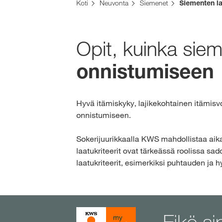
Koti
Neuvonta
Siemenet
Siementen l
Opit, kuinka siem
onnistumiseen
Hyvä itämiskyky, lajikekohtainen itämis
onnistumiseen.
Sokerijuurikkaalla KWS mahdollistaa aik
laatukriteerit ovat tärkeässä roolissa s
laatukriteerit, esimerkiksi puhtauden ja 