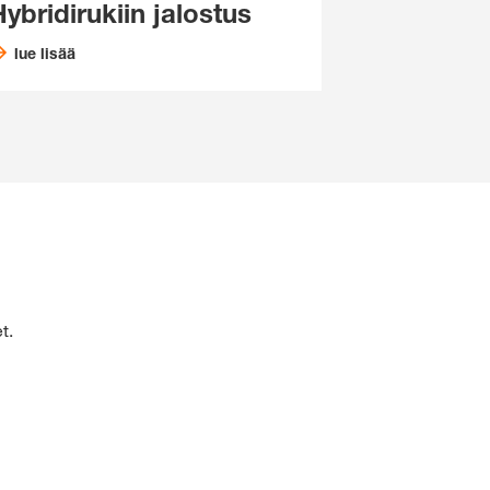
ybridirukiin jalostus
lue lisää
t.