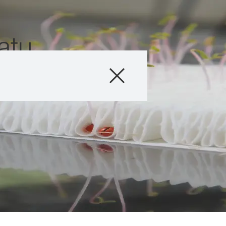
atu
Tuotteet
Neuvonta
Tapahtumat
myKWS
Meistä
Ota yhteyttä