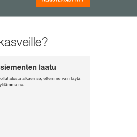
kasveille?
 siementen laatu
llut alusta alkaen se, ettemme vain täytä
n ylitämme ne.