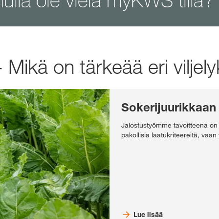
nulla ole vielä myKWS tiliä?
 Mikä on tärkeää eri viljely
Sokerijuurikkaan
Jalostustyömme tavoitteena on o
pakollisia laatukriteereitä, vaa
Lue lisää