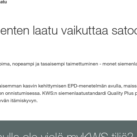
aatu
Eksklusiivinen
kanssa
enten laatu vaikuttaa sato
KIRJ
RE
voima, nopeampi ja tasaisempi taimettuminen - monet siemenlaa
KWS-konser
aisemman kasvin kehittymisen EPD-menetelmän avulla, maissin 
kansainväli
adon onnistumisessa. KWS:n siemenlaatustandardi Quality Plus p
kws.com/co
hyvän itämiskyvyn.