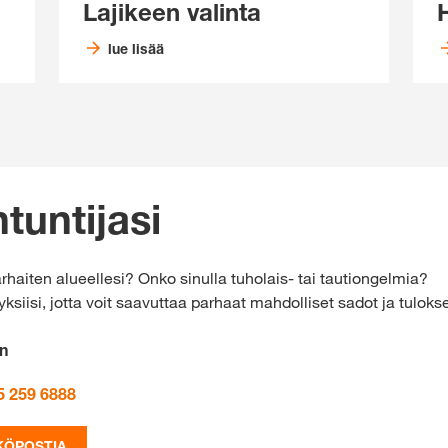
Lajikeen valinta
H
lue lisää
tuntijasi
arhaiten alueellesi? Onko sinulla tuholais- tai tautiongelmia?
isi, jotta voit saavuttaa parhaat mahdolliset sadot ja tulokse
n
5 259 6888
KÖPOSTIA