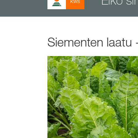
Eikö si
Siementen laatu -