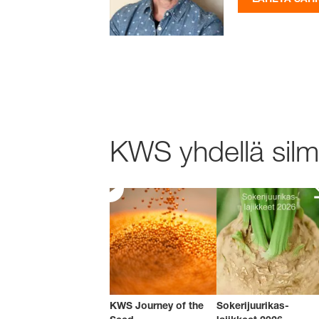
KWS yhdellä silmä
KWS Journey of the
Sokerijuurikas-