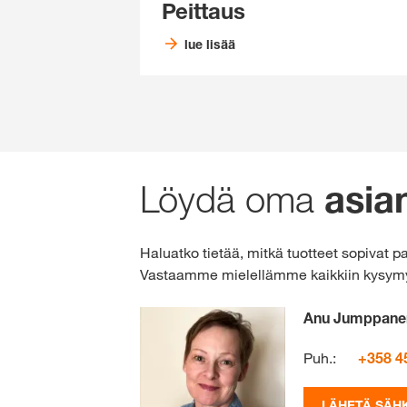
Peittaus
lue lisää
Löydä oma
asian
Haluatko tietää, mitkä tuotteet sopivat p
Vastaamme mielellämme kaikkiin kysymyksi
Anu Jumppane
Puh.:
+358 4
LÄHETÄ SÄH