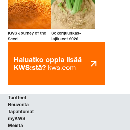
KWS Journey of the
Sokerijuurikas-
Seed
lajikkeet 2026
Haluatko oppia lisää
kws.com
KWS:stä?
Tuotteet
Neuvonta
Tapahtumat
myKWS
Meistä