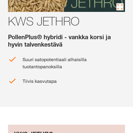
KWS JETHRO
PollenPlus® hybridi - vankka korsi ja
hyvin talvenkestävä
Suuri satopotentiaali alhaisilla
tuotantopanoksilla
Tiivis kasvutapa