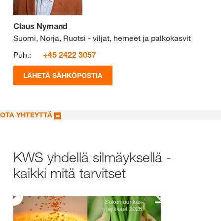
Claus Nymand
Suomi, Norja, Ruotsi - viljat, herneet ja palkokasvit
Puh.:
+45 2422 3057
LÄHETÄ SÄHKÖPOSTIA
OTA YHTEYTTÄ
KWS yhdellä silmäyksellä -
kaikki mitä tarvitset