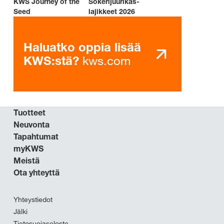
KWS Journey of the
Sokerijuurikas-
Seed
lajikkeet 2026
Haluatko oppia lisää
kws.com
KWS:stä?
Tuotteet
Neuvonta
Tapahtumat
myKWS
Meistä
Ota yhteyttä
Yhteystiedot
Jälki
Tietosuojaseloste