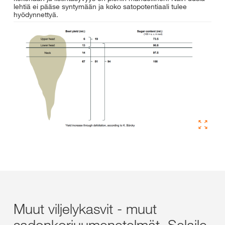
lehtiä ei pääse syntymään ja koko satopotentiaali tulee
hyödynnettyä.
Muut viljelykasvit - muut
sadonkorjuumenetelmät. Selaile