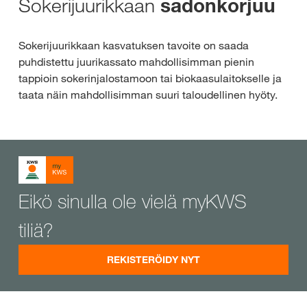
Sokerijuurikkaan
sadonkorjuu
Sokerijuurikkaan kasvatuksen tavoite on saada
puhdistettu juurikassato mahdollisimman pienin
tappioin sokerinjalostamoon tai biokaasulaitokselle ja
taata näin mahdollisimman suuri taloudellinen hyöty.
Eikö sinulla ole vielä myKWS
tiliä?
REKISTERÖIDY NYT