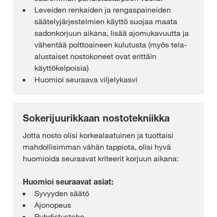
Leveiden renkaiden ja rengaspaineiden
säätelyjärjestelmien käyttö suojaa maata
sadonkorjuun aikana, lisää ajomukavuutta ja
vähentää polttoaineen kulutusta (myös tela-
alustaiset nostokoneet ovat erittäin
käyttökelpoisia)
Huomioi seuraava viljelykasvi
Sokerijuurikkaan nostotekniikka
Jotta nosto olisi korkealaatuinen ja tuottaisi
mahdollisimman vähän tappiota, olisi hyvä
huomioida seuraavat kriteerit korjuun aikana:
Huomioi seuraavat asiat:
Syvyyden säätö
Ajonopeus
Puhdistusteho