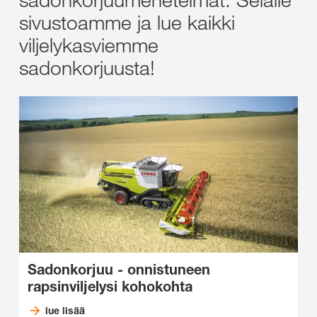
sivustoamme ja lue kaikki
viljelykasviemme
sadonkorjuusta!
Sadonkorjuu - onnistuneen
rapsinviljelysi kohokohta
lue lisää