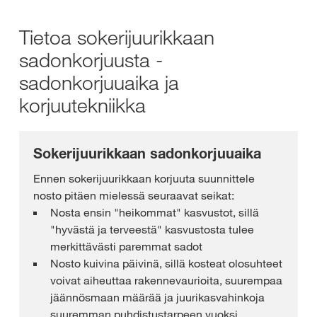
Tietoa sokerijuurikkaan
sadonkorjuusta -
sadonkorjuuaika ja
korjuutekniikka
Sokerijuurikkaan sadonkorjuuaika
Ennen sokerijuurikkaan korjuuta suunnittele
nosto pitäen mielessä seuraavat seikat:
Nosta ensin "heikommat" kasvustot, sillä
"hyvästä ja terveestä" kasvustosta tulee
merkittävästi paremmat sadot
Nosto kuivina päivinä, sillä kosteat olosuhteet
voivat aiheuttaa rakennevaurioita, suurempaa
jäännösmaan määrää ja juurikasvahinkoja
suuremman puhdistustarpeen vuoksi