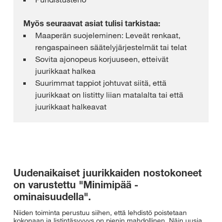
Myös seuraavat asiat tulisi tarkistaa:
Maaperän suojeleminen: Leveät renkaat,
rengaspaineen säätelyjärjestelmät tai telat
Sovita ajonopeus korjuuseen, etteivät
juurikkaat halkea
Suurimmat tappiot johtuvat siitä, että
juurikkaat on listitty liian matalalta tai että
juurikkaat halkeavat
Uudenaikaiset juurikkaiden nostokoneet
on varustettu "Minimipää -
ominaisuudella".
Niiden toiminta perustuu siihen, että lehdistö poistetaan
kokonaan ja listintäsyvyys on pienin mahdollinen. Näin uusia