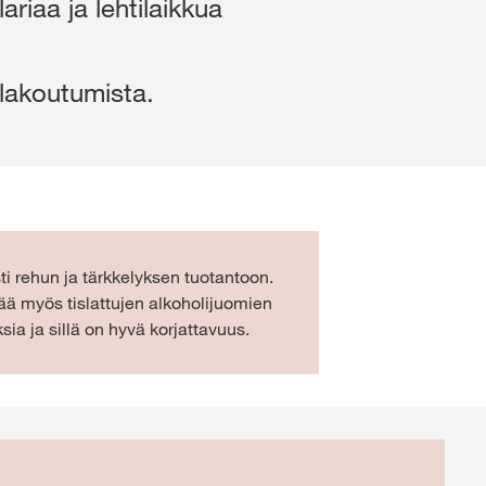
riaa ja lehtilaikkua
Työpaikat
Yhteystiedot
 sisältö
myKWS:n
lakoutumista.
AUDU SISÄÄN
KISTERÖIDY
sti rehun ja tärkkelyksen tuotantoon.
nin
ää myös tislattujen alkoholijuomien
set aiheet
sia ja sillä on hyvä korjattavuus.
rp