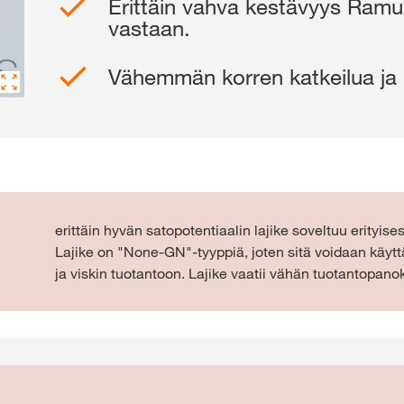
Erittäin vahva kestävyys Ramula
vastaan.
Eksklusiivinen
Vähemmän korren katkeilua ja 
kanssa
KIRJ
RE
erittäin hyvän satopotentiaalin lajike soveltuu erityise
KWS-konser
Lajike on "None-GN"-tyyppiä, joten sitä voidaan käytt
kansainväli
ja viskin tuotantoon. Lajike vaatii vähän tuotantopanok
kws.com/co