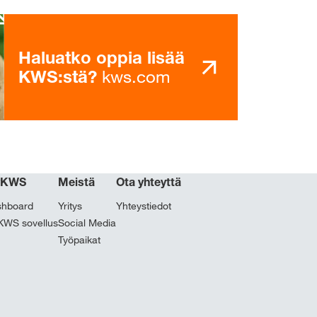
Haluatko oppia lisää
kws.com
KWS:stä?
yKWS
Meistä
Ota yhteyttä
shboard
Yritys
Yhteystiedot
WS sovellus
Social Media
Työpaikat