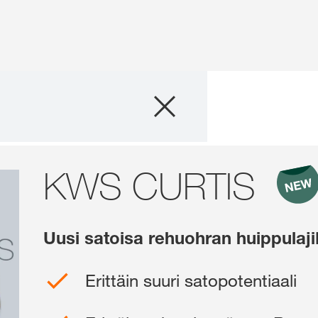
Tuotteet
Neuvonta
KWS CURTIS
Tapahtumat
myKWS
Uusi satoisa rehuohran huippulaj
Meistä
Erittäin suuri satopotentiaali
Ota yhteyttä