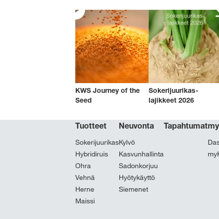
KWS Journey of the
Sokerijuurikas-
Seed
lajikkeet 2026
Tuotteet
Neuvonta
Tapahtumat
m
Sokerijuurikas
Kylvö
Da
Hybridiruis
Kasvunhallinta
myK
Ohra
Sadonkorjuu
Vehnä
Hyötykäyttö
Herne
Siemenet
Maissi