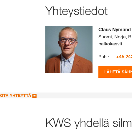
Yhteystiedot
Claus Nymand
Suomi, Norja, Ru
palkokasvit
Puh.:
+45 24
LÄHETÄ SÄH
OTA YHTEYTTÄ
KWS yhdellä silmä