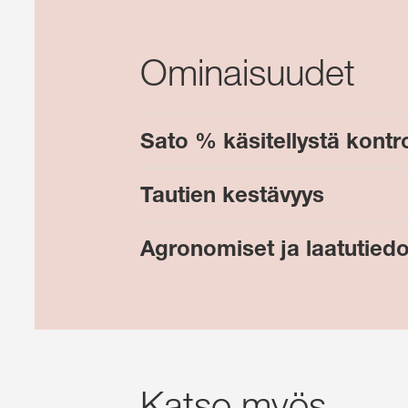
Ominaisuudet
Sato % käsitellystä kontro
Tautien kestävyys
Agronomiset ja laatutiedo
Katso myös ...