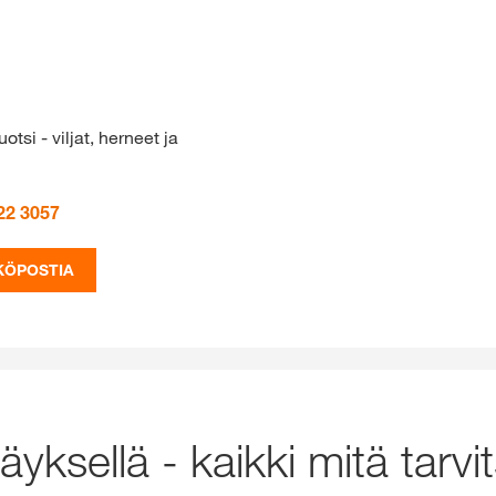
otsi - viljat, herneet ja
22 3057
KÖPOSTIA
yksellä - kaikki mitä tarvi