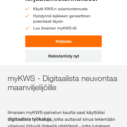
Käytä KWS:n asiantuntemusta
Hyödynnä lajikkeen geneettinen
potentiaali täysin
Luo ilmainen myKWS-tili
Kirjaudu
Rekisteröidy nyt
myKWS - Digitaalista neuvontaa
maanviljelijöille
Ilmaisen myKWS-palvelun kautta saat käyttöösi
digitaalisia työkaluja,
jotka auttavat sinua tekemään
viljelyysi liittyviä tärkeitä päätöksiä - jotta tuloksesi