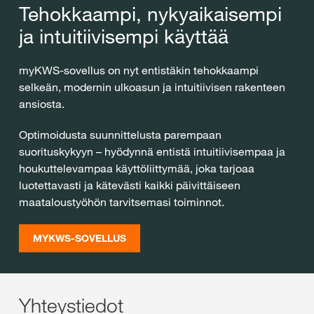
Tehokkaampi, nykyaikaisempi
ja intuitiivisempi käyttää
myKWS-sovellus on nyt entistäkin tehokkaampi
selkeän, modernin ulkoasun ja intuitiivisen rakenteen
ansiosta.
Optimoidusta suunnittelusta parempaan
suorituskykyyn – hyödynnä entistä intuitiivisempaa ja
houkuttelevampaa käyttöliittymää, joka tarjoaa
luotettavasti ja kätevästi kaikki päivittäiseen
maataloustyöhön tarvitsemasi toiminnot.
MYKWS-SOVELLUS
Yhteystiedot