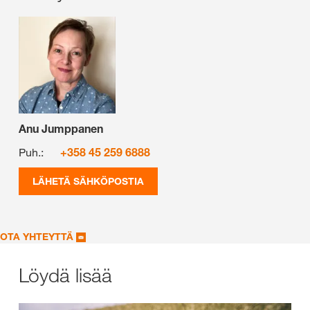
Anu Jumppanen
Puh.:
+358 45 259 6888
LÄHETÄ SÄHKÖPOSTIA
OTA YHTEYTTÄ
Löydä lisää