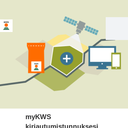
myKWS
kirjautumistunnuksesi