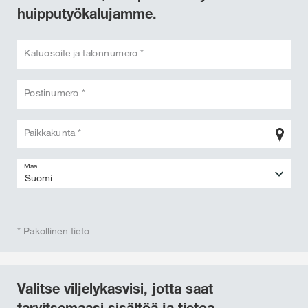
huipputyökalujamme.
Katuosoite ja talonnumero *
Postinumero *
Paikkakunta *
Maa
* Pakollinen tieto
Valitse viljelykasvisi, jotta saat
tarvitsemaasi sisältöä ja tietoa.