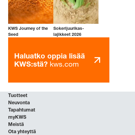
KWS Journey of the
Sokerijuurikas-
Seed
lajikkeet 2026
Haluatko oppia lisää
kws.com
KWS:stä?
Tuotteet
Neuvonta
Tapahtumat
myKWS
Meistä
Ota yhteyttä