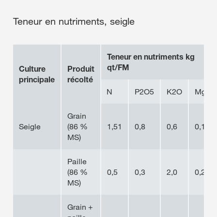
Teneur en nutriments, seigle
Teneur en nutriments kg
qt/FM
Culture
Produit
principale
récolté
N
P2O5
K2O
MgO
Grain
Seigle
(86 %
1,51
0,8
0,6
0,1
MS)
Paille
(86 %
0,5
0,3
2,0
0,2
MS)
Grain +