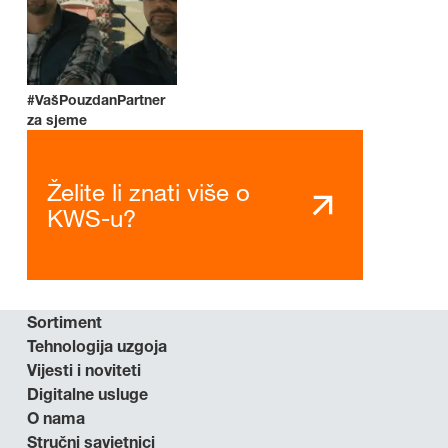
#VašPouzdanPartner
za sjeme
Želite li znati više o
KWS-u?
Sortiment
Tehnologija uzgoja
Vijesti i noviteti
Digitalne usluge
O nama
Stručni savjetnici