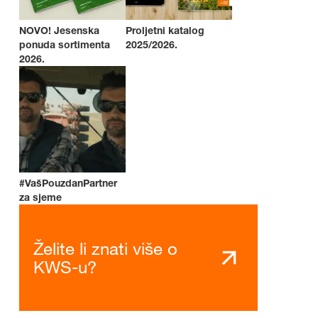
NOVO! Jesenska
Proljetni katalog
ponuda sortimenta
2025/2026.
2026.
#VašPouzdanPartner
za sjeme
Želite li znati više o
KWS-u?