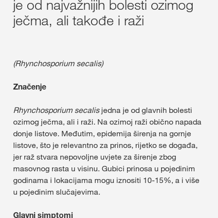
je od najvažnijih bolesti ozimog
ječma, ali takođe i raži
(Rhynchosporium secalis)
Značenje
Rhynchosporium secalis
jedna je od glavnih bolesti
ozimog ječma, ali i raži. Na ozimoj raži obično napada
donje listove. Međutim, epidemija širenja na gornje
listove, što je relevantno za prinos, rijetko se događa,
jer raž stvara nepovoljne uvjete za širenje zbog
masovnog rasta u visinu. Gubici prinosa u pojedinim
godinama i lokacijama mogu iznositi 10-15%, a i više
u pojedinim slučajevima.
Glavni simptomi