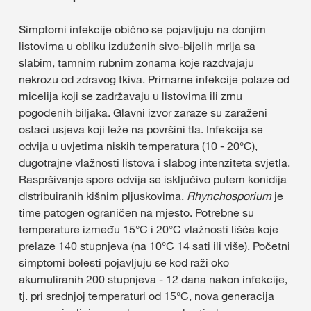
Simptomi infekcije obično se pojavljuju na donjim
listovima u obliku izduženih sivo-bijelih mrlja sa
slabim, tamnim rubnim zonama koje razdvajaju
nekrozu od zdravog tkiva. Primarne infekcije polaze od
micelija koji se zadržavaju u listovima ili zrnu
pogođenih biljaka. Glavni izvor zaraze su zaraženi
ostaci usjeva koji leže na površini tla. Infekcija se
odvija u uvjetima niskih temperatura (10 - 20°C),
dugotrajne vlažnosti listova i slabog intenziteta svjetla.
Raspršivanje spore odvija se isključivo putem konidija
distribuiranih kišnim pljuskovima.
Rhynchosporium
je
time patogen ograničen na mjesto. Potrebne su
temperature između 15°C i 20°C vlažnosti lišća koje
prelaze 140 stupnjeva (na 10°C 14 sati ili više). Početni
simptomi bolesti pojavljuju se kod raži oko
akumuliranih 200 stupnjeva - 12 dana nakon infekcije,
tj. pri srednjoj temperaturi od 15°C, nova generacija