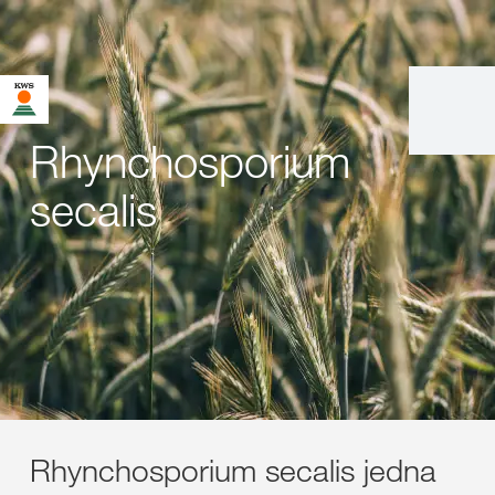
Rhynchosporium
secalis
Rhynchosporium secalis jedna