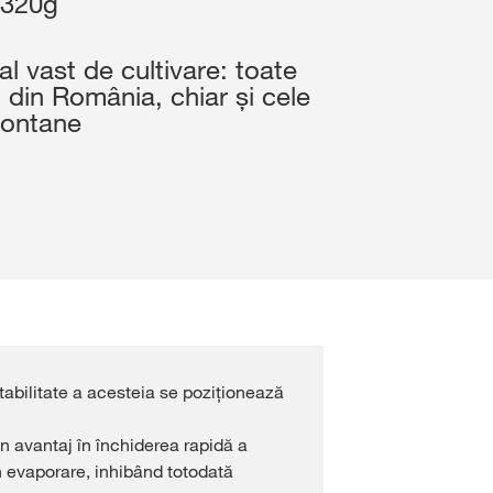
 320g
KWS MAIA
Regiunea 5
ervări Online
 vast de cultivare: toate
 din România, chiar și cele
Regiunea 6
montane
siv
Regiunea 7
ENTIFICARE
Regiunea 8
REGISTRARE
Regiunea 9
ale
ternațional
S la
tabilitate a acesteia se poziționează
r
un avantaj în închiderea rapidă a
rin evaporare, inhibând totodată