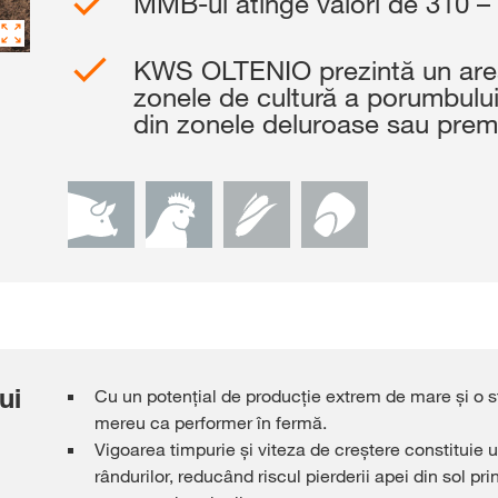
MMB-ul atinge valori de 310 –
Platforma de Rez
KWS
KWS OLTENIO prezintă un areal
zonele de cultură a porumbului
din zonele deluroase sau pre
Conținut exclu
cu
myKWS
AUT
ÎN
Subiecte in
Grupului KW
ui
Cu un potențial de producție extrem de mare și o s
kws.com/co
mereu ca performer în fermă.
Vigoarea timpurie și viteza de creștere constituie 
rândurilor, reducând riscul pierderii apei din sol p