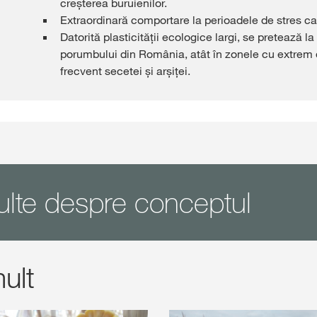
creșterea buruienilor.
Extraordinară comportare la perioadele de stres cau
Datorită plasticității ecologice largi, se pretează la
porumbului din România, atât în zonele cu extrem d
frecvent secetei și arșiței.
ulte despre conceptul
ult