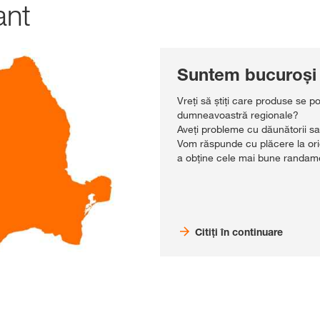
ant
Suntem bucuroși 
Vreți să știți care produse se po
dumneavoastră regionale?
Aveți probleme cu dăunătorii sa
Vom răspunde cu plăcere la ori
a obține cele mai bune randamen
Citiți în continuare