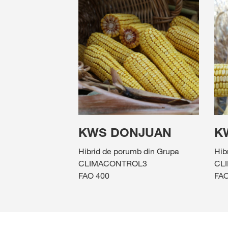
KWS DONJUAN
K
Hibrid de porumb din Grupa
Hib
CLIMACONTROL3
CL
FAO 400
FAO