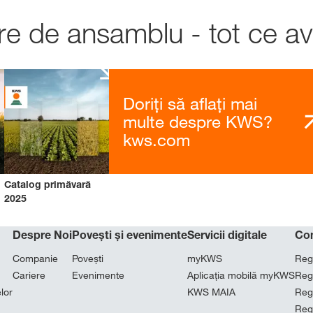
re de ansamblu - tot ce av
Doriți să aflați mai
multe despre KWS?
kws.com
Catalog primăvară
2025
Despre Noi
Povești și evenimente
Servicii digitale
Co
Companie
Povești
myKWS
Reg
Cariere
Evenimente
Aplicația mobilă myKWS
Reg
lor
KWS MAIA
Reg
Reg