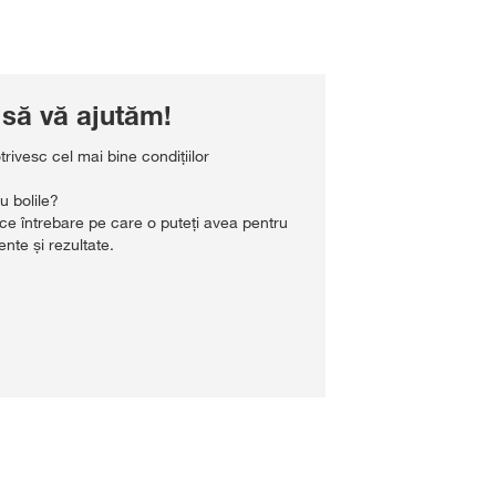
să vă ajutăm!
trivesc cel mai bine condițiilor
u bolile?
ce întrebare pe care o puteți avea pentru
te și rezultate.