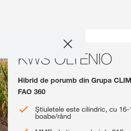
Produse
erală a hibrizilor de porumb
KWS OLTENIO
KWS OLTENIO
Consultanță
Despre Noi
Hibrid de porumb din Grupa C
Povești și eveni
FAO 360
Știuletele este cilindric, cu 16
Servicii digitale
boabe/rând
Contact