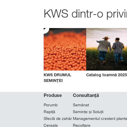
KWS dintr-o privi
KWS DRUMUL
Catalog toamnă 2025
SEMINȚEI
Produse
Consultanță
Porumb
Semănat
Rapiţă
Semințe și Soluții
Sfeclă de zahăr
Managementul cresterii plante
Cereale
Recoltare