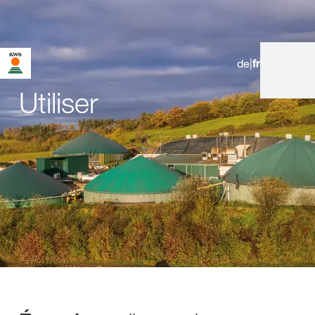
de
|
fr
Vous vous trouvez sur le site de KWS pour la Suisse. Il existe
une page alternative pour ce site dans votre pays :
Utiliser
Voulez-vous changer maintenant ?
CHANGER
NE PLUS
NE PAS CHANGER
CETTE FOIS
MAINTENANT
DEMANDER