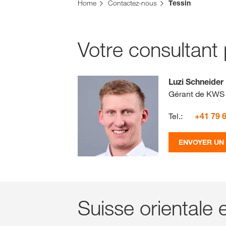
Vous vous trouvez sur le site de KWS pour la Su
Home
Contactez-nous
Tessin
Voulez-vous changer maintenant ?
CHANGER MAINTENANT
Votre consultant 
Luzi Schneider
Gérant de KWS 
Tel.:
+41 79 
ENVOYER UN
Suisse orientale 