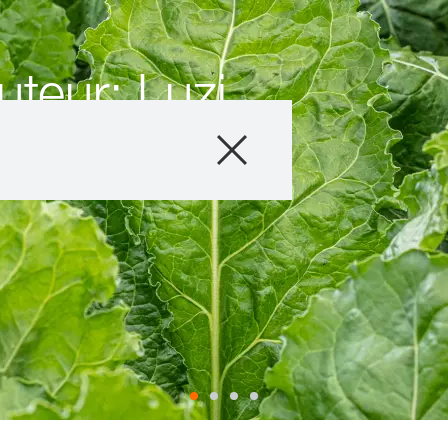
uteur: Luzi
Produits
Conseils
Histoires et év
Service informat
Qui sommes-no
Contactez-nous