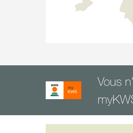
Vous n
myKW