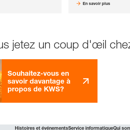
En savoir plus
lus jetez un coup d'œil c
Souhaitez-vous en
savoir davantage à
propos de KWS?
Histoires et événements
Service informatique
Qui so