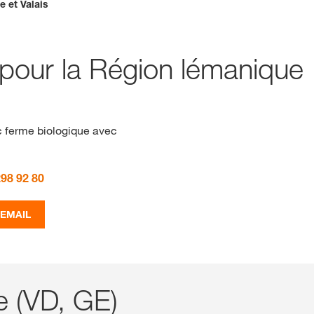
isse. Il existe une page alternative pour ce site dans votre pays :
 et Valais
Deutsch
NE PAS CH
e pour la Région lémanique
c ferme biologique avec
298 92 80
 EMAIL
e (VD, GE)