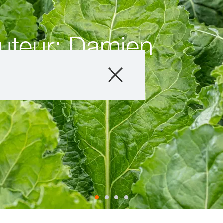
cuteur: Damien
Produits
Conseils
Histoires et év
Service informat
Qui sommes-no
Contactez-nous