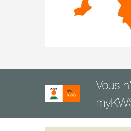
Vous n
myKW