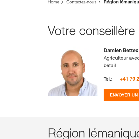
Vous vous trouvez sur le site de KWS pour la Su
Home
Contactez-nous
Région lémanique
Voulez-vous changer maintenant ?
CHANGER MAINTENANT
Votre conseillèr
Damien Bettex
Agriculteur ave
bétail
Tel.:
+41 79 
ENVOYER UN
Région lémaniqu