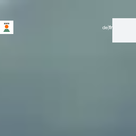
de
|
fr