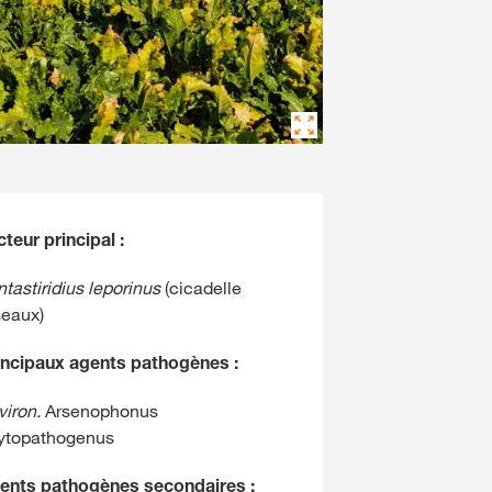
teur principal :
ntastiridius leporinus
(cicadelle
seaux)
incipaux agents pathogènes :
viron.
Arsenophonus
ytopathogenus
ents pathogènes secondaires :