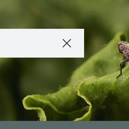
Produits
Conseils
Histoires et év
Service informat
Qui sommes-no
Contactez-nous