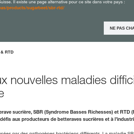
isse. Il existe une page alternative pour ce site dans votre pays :
as/products/sugarbeet/sbr-rtd/
Deutsch
NE PAS CH
 & RTD
nouvelles maladies diffici
e
terave sucrière, SBR (Syndrome Basses Richesses) et RTD (M
fis aux producteurs de betteraves sucrières et à l’industri
sées par des pathogènes bactériens différents. La maladie S