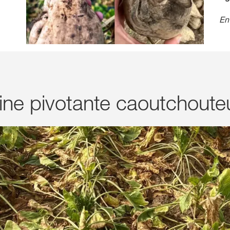
En
cine pivotante caoutchoute