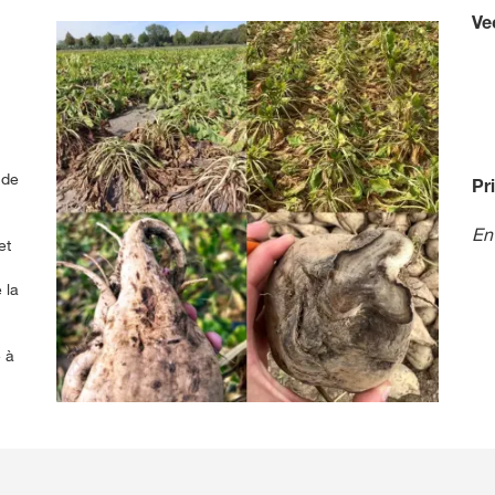
Ve
 de
Pr
En
et
 la
 à