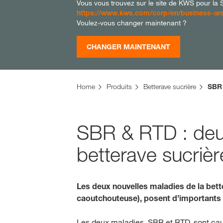
Vous vous trouvez sur le site de KWS pour la Su
https://www.kws.com/corp/en/business-are
Voulez-vous changer maintenant ?
CHANGER MAINTENANT
Home
Produits
Betterave sucrière
SBR
SBR & RTD : deux 
betterave sucrièr
Les deux nouvelles maladies de la bet
caoutchouteuse), posent d’importants dé
Les deux maladies, SBR et RTD, sont cau