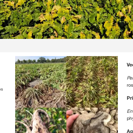
Vec
Pe
ro
es
Pr
En
ph
Ag