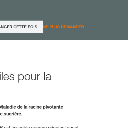
Jura und Neuenburg (Ne
NE PLUS DEMANDER
ANGER CETTE FOIS
Région lémanique et Val
Tessin
Freiburg (Fribourg)
les pour la
aladie de la racine pivotante
e sucrière.
BR est associée comme principal agent