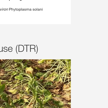
viron
Phytoplasma solani
use (DTR)