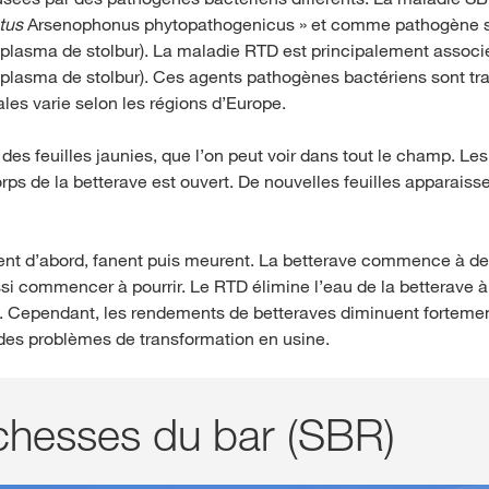
tus
Arsenophonus phytopathogenicus » et comme pathogène s
oplasma de stolbur). La maladie RTD est principalement asso
plasma de stolbur). Ces agents pathogènes bactériens sont tran
les varie selon les régions d’Europe.
es feuilles jaunies, que l’on peut voir dans tout le champ. Le
orps de la betterave est ouvert. De nouvelles feuilles apparaiss
ssent d’abord, fanent puis meurent. La betterave commence à d
ssi commencer à pourrir. Le RTD élimine l’eau de la betterave à 
Cependant, les rendements de betteraves diminuent fortement.
er des problèmes de transformation en usine.
chesses du bar (SBR)