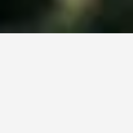
KWS
Produits
Vous vous trouvez sur le site de KWS pour la Suisse. Il existe
une page alternative pour ce site dans votre pays :
https://www.kws.com/us/en/products/
Voulez-vous changer maintenant ?
CHANGER
NE PLUS
NE PAS CHANGER
CETTE FOIS
MAINTENANT
DEMANDER
Une semence ayant une longue
hitoire -
votre terre, votre