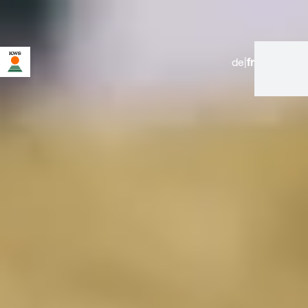
de
|
fr