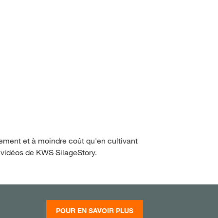
Jura und Neuenburg (Ne
NE PLUS DEMANDER
ANGER CETTE FOIS
Région lémanique et Val
Tessin
Freiburg (Fribourg)
lement et à moindre coût qu'en cultivant
es vidéos de KWS SilageStory.
POUR EN SAVOIR PLUS