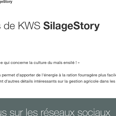
isse. Il existe une page alternative pour ce site dans votre pays :
geStory
Deutsch
NE PAS CH
ies de KWS
SilageStory
qui concerne la culture du maïs ensilé ! »
ermet d'apporter de l'énergie à la ration fourragère plus faci
nt d'autres détails intéressants sur la gestion agricole dans l
s sur les réseaux sociaux