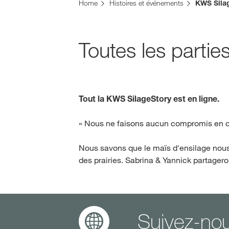
Vous vous trouvez sur le site de KWS pour la Su
Home
Histoires et événements
KWS Sila
Voulez-vous changer maintenant ?
CHANGER MAINTENANT
Toutes les part
Tout la KWS SilageStory est en ligne.
« Nous ne faisons aucun compromis en ce 
Nous savons que le maïs d'ensilage nous p
des prairies. Sabrina & Yannick partagero
Suivez-nou