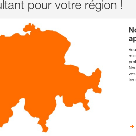
tant pour votre région !
N
ap
Vou
mie
pro
Nou
vos
les