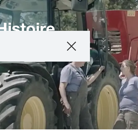
Histoire
Produits
Conseils
Histoires et év
Service informat
Qui sommes-no
Contactez-nous