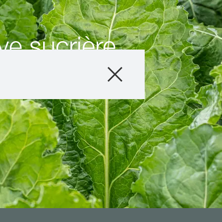
e sucrière
Produits
Conseils
Histoires et év
Service informat
Qui sommes-no
Contactez-nous