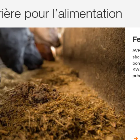
ière pour l’alimentation
F
AVE
sèc
bon
KWS
pré