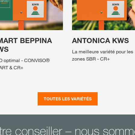
MART BEPPINA
ANTONICA KWS
WS
La meilleure variété pour les
zones SBR - CR+
 optimal - CONVISO®
ART & CR+
TOUTES LES VARIÉTÉS
tre conseiller – nous som