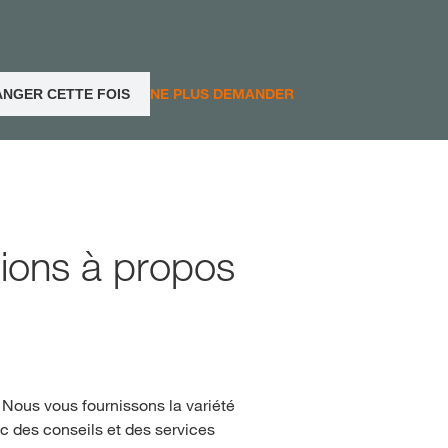
Jura und Neuenburg (Ne
NE PLUS DEMANDER
ANGER CETTE FOIS
Région lémanique et Val
Tessin
Freiburg (Fribourg)
tions à propos
 Nous vous fournissons la variété
c des conseils et des services