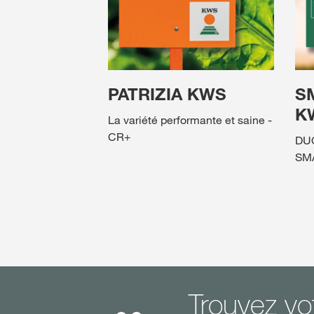
PATRIZIA KWS
S
K
La variété performante et saine -
CR+
DUO
SM
Trouvez vo