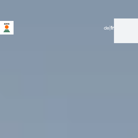
de
|
fr