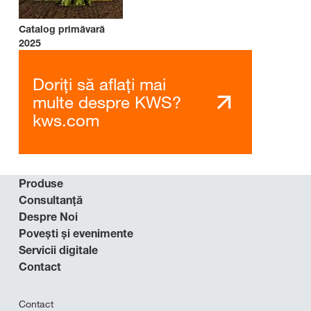
Catalog primăvară
2025
Doriți să aflați mai
multe despre KWS?
kws.com
Produse
Consultanță
Despre Noi
Povești și evenimente
Servicii digitale
Contact
Contact