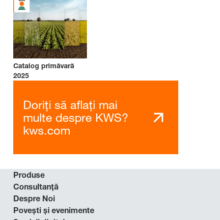
Catalog primăvară
2025
Doriți să aflați mai
multe despre KWS?
kws.com
Produse
Consultanță
Despre Noi
Povești și evenimente