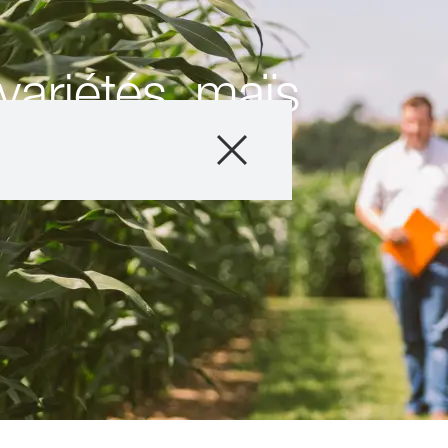
variétés, maïs
Produits
Conseils
Histoires et év
Service informat
Qui sommes-no
Contactez-nous