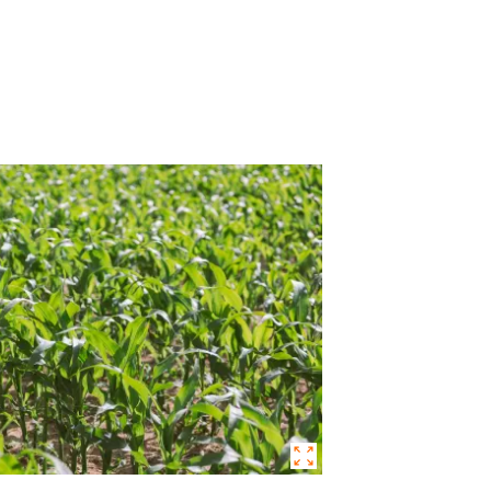
Jura und Neuenburg (Ne
NE PLUS DEMANDER
ANGER CETTE FOIS
Région lémanique et Val
Tessin
Freiburg (Fribourg)