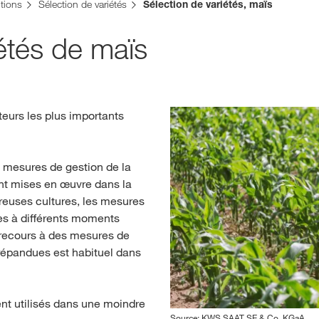
isse. Il existe une page alternative pour ce site dans votre pays :
tions
Sélection de variétés
Sélection de variétés, maïs
Deutsch
étés de maïs
NE PAS CH
teurs les plus importants
e mesures de gestion de la
nt mises en œuvre dans la
reuses cultures, les mesures
tes à différents moments
e recours à des mesures de
répandues est habituel dans
nt utilisés dans une moindre
Source: KWS SAAT SE & Co. KGaA