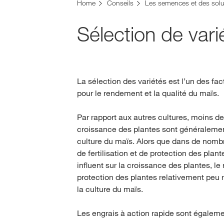
Vous vous trouvez sur le site de KWS pour la Su
Home
Conseils
Les semences et des solu
Voulez-vous changer maintenant ?
Sélection de vari
CHANGER MAINTENANT
La sélection des variétés est l’un des fac
pour le rendement et la qualité du maïs.
Par rapport aux autres cultures, moins d
croissance des plantes sont généraleme
culture du maïs. Alors que dans de nomb
de fertilisation et de protection des plan
influent sur la croissance des plantes, l
protection des plantes relativement peu 
la culture du maïs.
Les engrais à action rapide sont égaleme