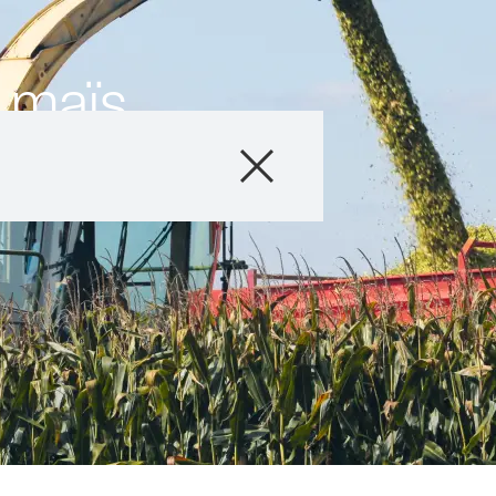
u maïs
Produits
Conseils
Histoires et év
Service informat
Qui sommes-no
Contactez-nous