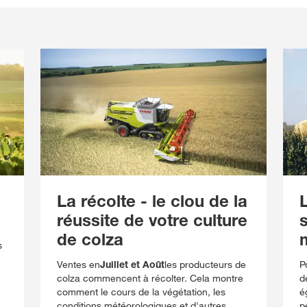
La récolte - le clou de la
réussite de votre culture
s
de colza
s
Ventes en
Juillet et Août
les producteurs de
P
colza commencent à récolter. Cela montre
d
comment le cours de la végétation, les
é
conditions météorologiques et d'autres
p