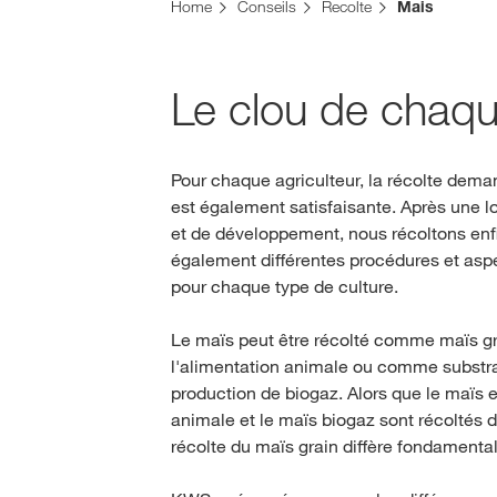
Vous vous trouvez sur le site de KWS pour la Su
Home
Conseils
Recolte
Mais
Voulez-vous changer maintenant ?
CHANGER MAINTENANT
Le clou de chaqu
Pour chaque agriculteur, la récolte dem
est également satisfaisante. Après une 
et de développement, nous récoltons enfin
également différentes procédures et asp
pour chaque type de culture.
Le maïs peut être récolté comme maïs gr
l'alimentation animale ou comme substra
production de biogaz. Alors que le maïs e
animale et le maïs biogaz sont récoltés 
récolte du maïs grain diffère fondamenta