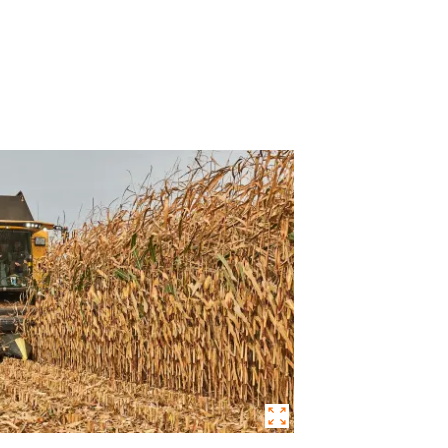
Jura und Neuenburg (Ne
NE PLUS DEMANDER
ANGER CETTE FOIS
Région lémanique et Val
Tessin
Freiburg (Fribourg)