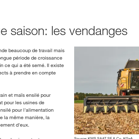
isse. Il existe une page alternative pour ce site dans votre pays :
Deutsch
NE PAS CH
e saison: les vendanges
ande beaucoup de travail mais
longue période de croissance
 ce qui a été semé. Il existe
ects à prendre en compte
ain et maïs ensilé pour
t pour les usines de
nsilé pour l'alimentation
de la même manière, la
lement d'eux.
Source: KWS SAAT SE & Co. KGaA