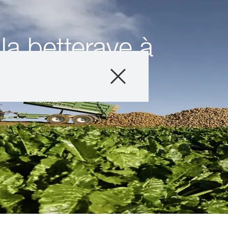
la betterave à
Produits
Conseils
Histoires et év
Service informat
Qui sommes-no
Contactez-nous