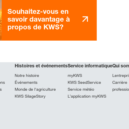
Souhaitez-vous en
savoir davantage à
propos de KWS?
Histoires et événements
Service informatique
Qui so
Notre histoire
myKWS
Lentrepr
ons
Événements
KWS SeedService
Carrière
s
Monde de l'agriculture
Service météo
professio
KWS SilageStory
L’application myKWS