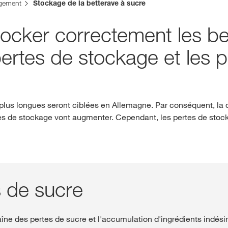
isse. Il existe une page alternative pour ce site dans votre pays :
ngement
Stockage de la betterave à sucre
Deutsch
ocker correctement les be
NE PAS CH
pertes de stockage et les 
plus longues seront ciblées en Allemagne. Par conséquent, la qu
ertes de stockage vont augmenter. Cependant, les pertes de st
s de sucre
îne des pertes de sucre et l'accumulation d'ingrédients indésira