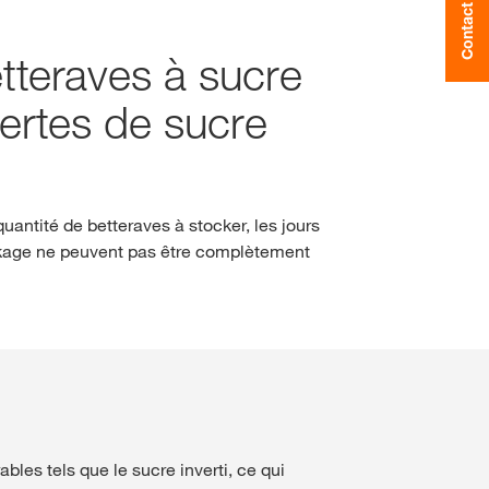
Contact
tteraves à sucre
Jura und Neuenburg (Ne
NE PLUS DEMANDER
ANGER CETTE FOIS
pertes de sucre
Région lémanique et Val
Tessin
antité de betteraves à stocker, les jours
ockage ne peuvent pas être complètement
Freiburg (Fribourg)
bles tels que le sucre inverti, ce qui