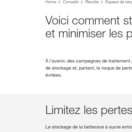
Vous vous trouvez sur le site de KWS pour la Su
Home
Conseils
Recolte
Espace de ra
Voulez-vous changer maintenant ?
Voici comment st
CHANGER MAINTENANT
et minimiser les 
À l’avenir, des campagnes de traitement 
de stockage et, partant, le risque de p
évitées.
Limitez les perte
Le stockage de la betterave à sucre entra