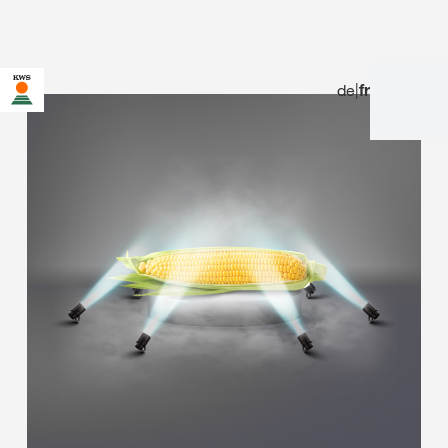
de
|
fr
Vous vous trouvez sur le site de KWS pour la Suisse. Il existe
une page alternative pour ce site dans votre pays :
Voulez-vous changer maintenant ?
CHANGER
NE PLUS
NE PAS CHANGER
CETTE FOIS
MAINTENANT
DEMANDER