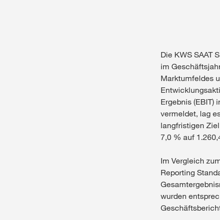
Die KWS SAAT SE
im Geschäftsjahr
Marktumfeldes u
Entwicklungsakti
Ergebnis (EBIT) 
vermeldet, lag e
langfristigen Zi
7,0 % auf 1.260,4
Im Vergleich zum
Reporting Standa
Gesamtergebnisr
wurden entsprech
Geschäftsbericht