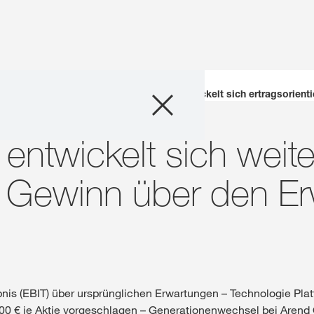
Unternehmen
nanznachrichten Archiv
KWS Gruppe entwickelt sich ertragsorientie
Geschäftsfelder
ntwickelt sich weite
Karriere
 – Gewinn über den E
Investoren
Innovation
nis (EBIT) über ursprünglichen Erwartungen – Technologie Platt
Nachhaltigkeit
00 € je Aktie vorgeschlagen – Generationenwechsel bei Arend 