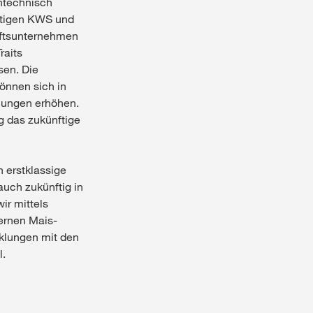
entechnisch
chtigen KWS und
aftsunternehmen
raits
sen. Die
önnen sich in
lungen erhöhen.
g das zukünftige
 erstklassige
auch zukünftig in
ir mittels
ernen Mais-
cklungen mit den
l.