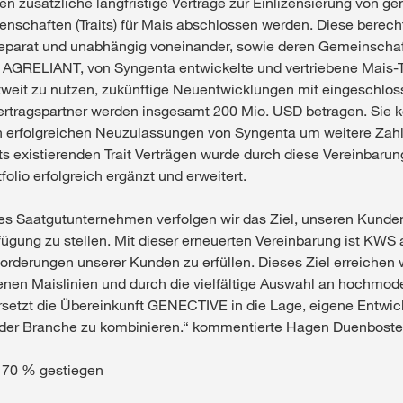
en zusätzliche langfristige Verträge zur Einlizensierung von g
enschaften (Traits) für Mais abschlossen werden. Diese bere
 separat und unabhängig voneinander, sowie deren Gemeinsch
GRELIANT, von Syngenta entwickelte und vertriebene Mais-T
weit zu nutzen, zukünftige Neuentwicklungen mit eingeschlos
rtragspartner werden insgesamt 200 Mio. USD betragen. Sie k
n erfolgreichen Neuzulassungen von Syngenta um weitere Zah
s existierenden Trait Verträgen wurde durch diese Vereinbarun
olio erfolgreich ergänzt und erweitert.
s Saatgutunternehmen verfolgen wir das Ziel, unseren Kunden
fügung zu stellen. Mit dieser erneuerten Vereinbarung ist KWS 
forderungen unserer Kunden zu erfüllen. Dieses Ziel erreichen w
enen Maislinien und durch die vielfältige Auswahl an hochmod
rsetzt die Übereinkunft GENECTIVE in die Lage, eigene Entwi
s der Branche zu kombinieren.“ kommentierte Hagen Duenboste
m 70 % gestiegen