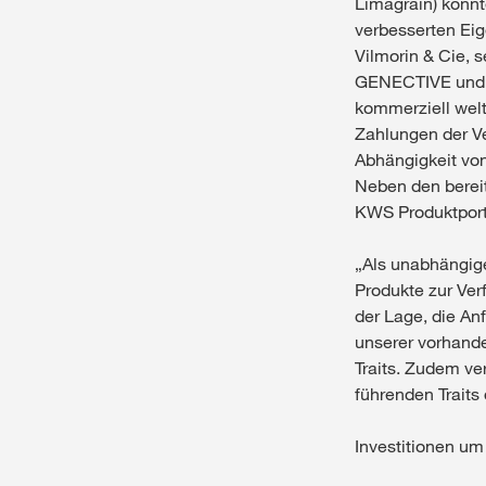
Limagrain) konnt
verbesserten Eig
Vilmorin & Cie,
GENECTIVE und A
kommerziell welt
Zahlungen der Ve
Abhängigkeit vo
Neben den bereit
KWS Produktportf
„Als unabhängige
Produkte zur Ver
der Lage, die An
unserer vorhand
Traits. Zudem ve
führenden Trait
Investitionen u