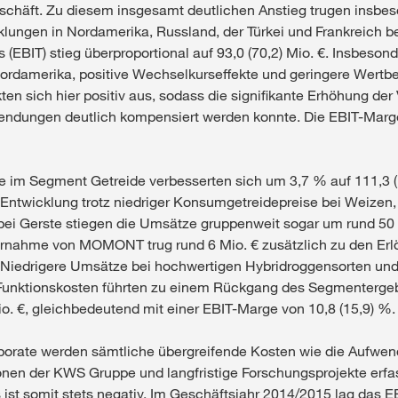
eschäft. Zu diesem insgesamt deutlichen Anstieg trugen insbe
klungen in Nordamerika, Russland, der Türkei und Frankreich b
(EBIT) stieg überproportional auf 93,0 (70,2) Mio. €. Insbesond
ordamerika, positive Wechselkurseffekte und geringere Wertbe
en sich hier positiv aus, sodass die signifikante Erhöhung der 
ndungen deutlich kompensiert werden konnte. Die EBIT-Marge
 im Segment Getreide verbesserten sich um 3,7 % auf 111,3 (1
e Entwicklung trotz niedriger Konsumgetreidepreise bei Weizen
 bei Gerste stiegen die Umsätze gruppenweit sogar um rund 50
ernahme von MOMONT trug rund 6 Mio. € zusätzlich zu den Erl
. Niedrigere Umsätze bei hochwertigen Hybridroggensorten un
Funktionskosten führten zu einem Rückgang des Segmentergeb
Mio. €, gleichbedeutend mit einer EBIT-Marge von 10,8 (15,9) %.
orate werden sämtliche übergreifende Kosten wie die Aufwend
onen der KWS Gruppe und langfristige Forschungsprojekte erfas
ist somit stets negativ. Im Geschäftsjahr 2014/2015 lag das E