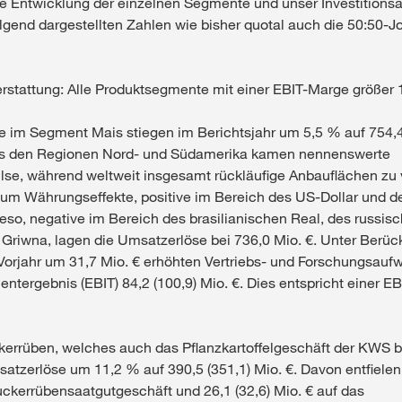
ve Entwicklung der einzelnen Segmente und unser Investitionsa
olgend dargestellten Zahlen wie bisher quotal auch die 50:50-Jo
rstattung: Alle Produktsegmente mit einer EBIT-Marge größer
 im Segment Mais stiegen im Berichtsjahr um 5,5 % auf 754,4 
s den Regionen Nord- und Südamerika kamen nennenswerte
e, während weltweit insgesamt rückläufige Anbauflächen zu
 um Währungseffekte, positive im Bereich des US-Dollar und d
eso, negative im Bereich des brasilianischen Real, des russis
 Griwna, lagen die Umsatzerlöse bei 736,0 Mio. €. Unter Berüc
orjahr um 31,7 Mio. € erhöhten Vertriebs- und Forschungsau
ntergebnis (EBIT) 84,2 (100,9) Mio. €. Dies entspricht einer E
errüben, welches auch das Pflanzkartoffelgeschäft der KWS be
tzerlöse um 11,2 % auf 390,5 (351,1) Mio. €. Davon entfielen 
uckerrübensaatgutgeschäft und 26,1 (32,6) Mio. € auf das