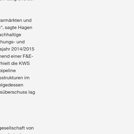
grarmärkten und
n“, sagte Hagen
achhaltige
chungs- und
tsjahr 2014/2015
hend einer F&E-
rhielt die KWS
pipeline
bsstrukturen im
folgedessen
resüberschuss lag
gesellschaft von