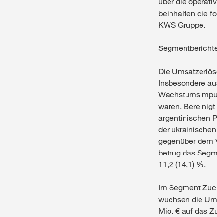
über die operati
beinhalten die f
KWS Gruppe.
Segmentberichte
Die Umsatzerlöse
Insbesondere au
Wachstumsimpuls
waren. Bereinigt
argentinischen P
der ukrainischen
gegenüber dem V
betrug das Segme
11,2 (14,1) %.
Im Segment Zuck
wuchsen die Umsa
Mio. € auf das Z