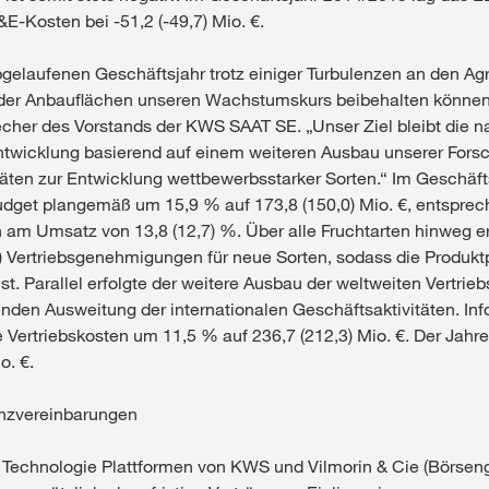
E-Kosten bei -51,2 (-49,7) Mio. €.
gelaufenen Geschäftsjahr trotz einiger Turbulenzen an den A
ender Anbauflächen unseren Wachstumskurs beibehalten könne
cher des Vorstands der KWS SAAT SE. „Unser Ziel bleibt die n
wicklung basierend auf einem weiteren Ausbau unserer Fors
äten zur Entwicklung wettbewerbsstarker Sorten.“ Im Geschäf
dget plangemäß um 15,9 % auf 173,8 (150,0) Mio. €, entsprec
am Umsatz von 13,8 (12,7) %. Über alle Fruchtarten hinweg e
 Vertriebsgenehmigungen für neue Sorten, sodass die Produkt
 ist. Parallel erfolgte der weitere Ausbau der weltweiten Vertrie
nden Ausweitung der internationalen Geschäftsaktivitäten. In
e Vertriebskosten um 11,5 % auf 236,7 (212,3) Mio. €. Der Jah
o. €.
enzvereinbarungen
 Technologie Plattformen von KWS und Vilmorin & Cie (Börsen