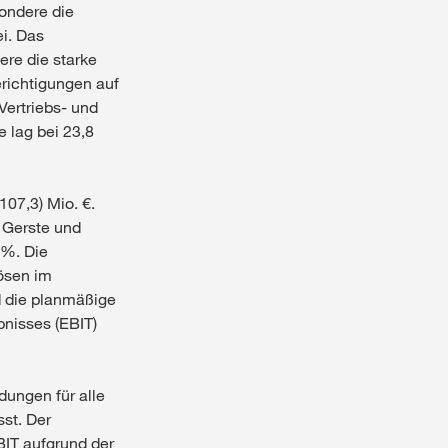
sondere die
ei. Das
ere die starke
richtigungen auf
Vertriebs- und
 lag bei 23,8
07,3) Mio. €.
, Gerste und
 %. Die
ösen im
d die planmäßige
nisses (EBIT)
ungen für alle
st. Der
BIT aufgrund der