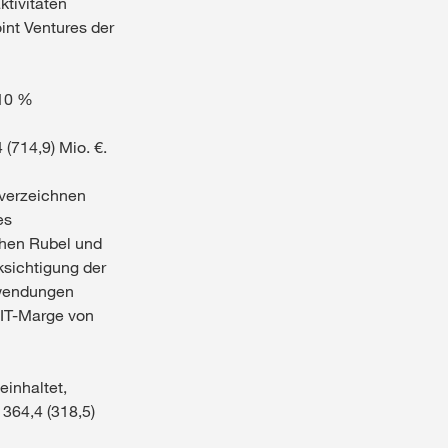
ktivitäten
int Ventures der
 10 %
(714,9) Mio. €.
 verzeichnen
es
chen Rubel und
ksichtigung der
fwendungen
BIT-Marge von
inhaltet,
364,4 (318,5)