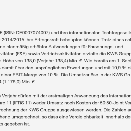
 (ISIN: DE0007074007) und ihre internationalen Tochtergesel
 2014/2015 ihre Ertragskraft behaupten können. Trotz eines s
nd planmäßig erhöhter Aufwendungen für Forschungs- und
vitäten (F&E) sowie Vertriebsaktivitäten erzielte die KWS Grup
in Höhe von 138,0 (Vorjahr: 138,4) Mio. €. Wie bereits am 1. Se
s damit über den ursprünglichen Erwartungen und mit 10,9 % d
el einer EBIT-Marge von 10 %. Die Umsatzerlöse in der KWS G
 (1.178,0) Mio. €.
 Vorjahr dürfen mit der erstmaligen Anwendung des Internation
rd 11 (IFRS 11) weder Umsatz noch Kosten der 50:50-Joint Ven
echnung der KWS Gruppe ausgewiesen werden. Die Zahlen au
end umgerechnet, so dass eine Vergleichbarkeit innerhalb de
s gegeben ist.