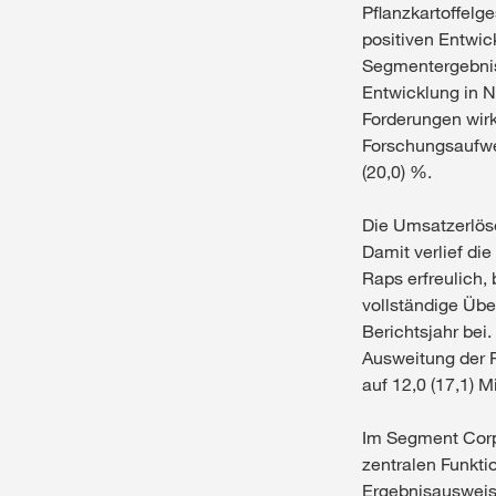
Pflanzkartoffelg
positiven Entwic
Segmentergebnis 
Entwicklung in N
Forderungen wirkt
Forschungsaufwe
(20,0) %.
Die Umsatzerlöse
Damit verlief di
Raps erfreulich,
vollständige Üb
Berichtsjahr bei
Ausweitung der 
auf 12,0 (17,1) 
Im Segment Corp
zentralen Funkti
Ergebnisausweis 