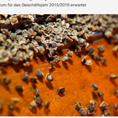
um für das Geschäftsjahr 2015/2016 erwartet
Medien & Press
English
Local product
Country websit