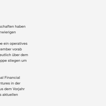
lschaften haben
chwierigen
pe ein operatives
ptember vorab
eutlich über dem
ruppe stiegen um
al Financial
tures in der
s dem Vorjahr
s aktuellen