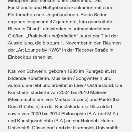
Metapher des menschlichen Dilemmas: Das
Funktionale und Haltgebende konkurriert mit dem
Flatterhaften und Ungebundenen. Beide Serien
ergeben insgesamt 47 gerahmte, fein gearbeitete
Bilder in Öl auf Leinwänden in unterschiedlichen
Größen. „Praktisch un(d)möglich“ lautet der Titel der
Ausstellung, die bis zum 1. November in den Räumen
der „Art Lounge by KWS“ in der Tiedexer Straße in
Einbeck zu sehen ist.
Kati von Schwerin, geboren 1983 im Ruhrgebiet, ist
bildende Künstlerin, Musikerin / Songwriterin und
Autorin. Sie lebt und arbeitet in Leer / Ostfriesland. Die
Künstlerin studierte von 2004 bis 2010 Malerei
(Meisterschülerin von Markus Lüpertz) und Poetik (bei
Durs Grünbein) an der Kunstakademie Düsseldorf
sowie von 2009 bis 2014 Philosophie (B.A. und M.A.)
und Kunstgeschichte (B.A.) an der Heinrich-Heine-
Universität Düsseldorf und der Humboldt-Universität