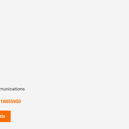
munications
 18855950
EN