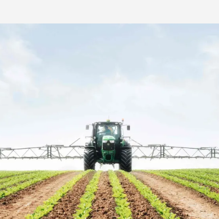
Medien & Press
English
Local product
Country websit