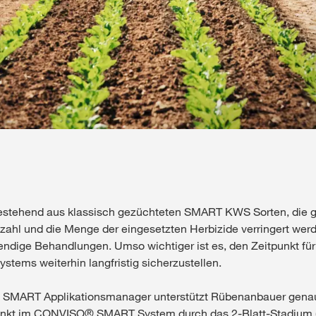
tehend aus klassisch gezüchteten SMART KWS Sorten, die
nzahl und die Menge der eingesetzten Herbizide verringert wer
wendige Behandlungen. Umso wichtiger ist es, den Zeitpunkt für 
stems weiterhin langfristig sicherzustellen.
MART Applikationsmanager unterstützt Rübenanbauer genau 
tpunkt im CONVISO® SMART System durch das 2-Blatt-Stadium