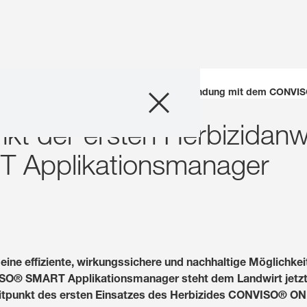
Unternehmen
ptimaler Zeitpunkt der ersten Herbizidanwendung mit dem CONV
nkt der ersten Herbizida
Geschäftsfelder
Applikationsmanager
Karriere
Investoren
Innovation
 effiziente, wirkungssichere und nachhaltige Möglichkeit 
O® SMART Applikationsmanager steht dem Landwirt jetzt e
Nachhaltigkeit
itpunkt des ersten Einsatzes des Herbizides CONVISO® ONE