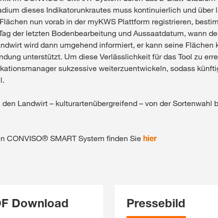
dium dieses Indikatorunkrautes muss kontinuierlich und über 
e Flächen nun vorab in der myKWS Plattform registrieren, best
Tag der letzten Bodenbearbeitung und Aussaatdatum, wann de
ndwirt wird dann umgehend informiert, er kann seine Flächen k
indung unterstützt. Um diese Verlässlichkeit für das Tool zu er
likationsmanager sukzessive weiterzuentwickeln, sodass künfti
l.
den Landwirt – kulturartenübergreifend – von der Sortenwahl bi
iven CONVISO® SMART System finden Sie
hier
PDF Download
Pressebild