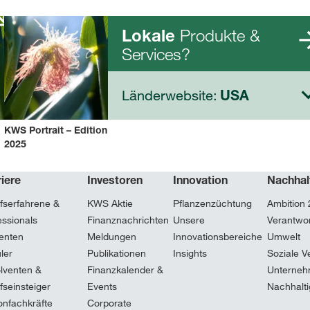
Produkte &
Lokale
Services?
Länderwebsite:
USA
KWS Portrait – Edition
2025
iere
Investoren
Innovation
Nachhal
fserfahrene &
KWS Aktie
Pflanzenzüchtung
Ambition
essionals
Finanznachrichten
Unsere
Verantwor
enten
Meldungen
Innovationsbereiche
Umwelt
ler
Publikationen
Insights
Soziale V
lventen &
Finanzkalender &
Unterneh
fseinsteiger
Events
Nachhalti
onfachkräfte
Corporate