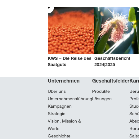
KWS − Die Reise des
Geschäftsbericht
Saatguts
2024|2025
Unternehmen
Geschäftsfelder
Karr
Über uns
Produkte
Beru
Unternehmensführung
Lösungen
Prof
Kampagnen
Stud
Strategie
Schü
Vision, Mission &
Abso
Werte
Beru
Geschichte
Sais