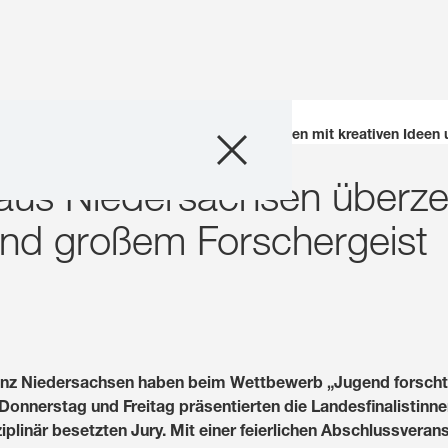
Unternehmen
ngforschende aus Niedersachsen überzeugen mit kreativen Ideen
aus Niedersachsen überze
Geschäftsfelder
und großem Forschergeist
Karriere
Investoren
Innovation
nz Niedersachsen haben beim Wettbewerb „Jugend forscht j
nnerstag und Freitag präsentierten die Landesfinalistinnen 
Nachhaltigkeit
plinär besetzten Jury. Mit einer feierlichen Abschlussveran