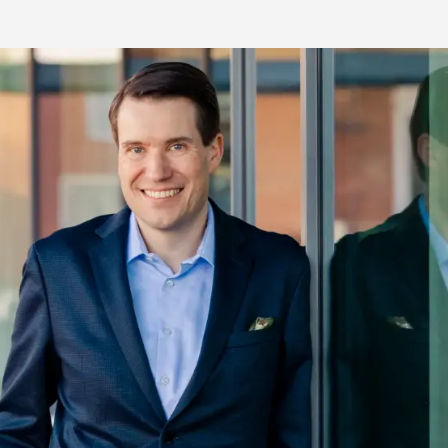
Medien & Press
English
Local product
Country websit