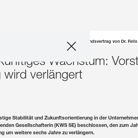
Unternehmen
ntinuität für zukünftiges Wachstum: Vorstandsvertrag von Dr. Felix
zukünftiges Wachstum: Vors
Geschäftsfelder
g wird verlängert
Karriere
Investoren
Innovation
stige Stabilität und Zukunftsorientierung in der Unternehme
aftenden Gesellschafterin (KWS SE) beschlossen, den zum J
Nachhaltigkeit
ng um weitere sechs Jahre zu verlängern.