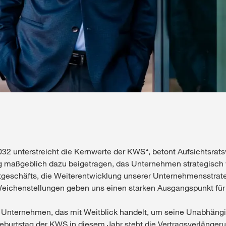
032 unterstreicht die Kernwerte der KWS“, betont Aufsichtsrats
ing maßgeblich dazu beigetragen, das Unternehmen strategisch 
eschäfts, die Weiterentwicklung unserer Unternehmensstrateg
n Weichenstellungen geben uns einen starken Ausgangspunkt fü
 Unternehmen, das mit Weitblick handelt, um seine Unabhängigk
Geburtstag der KWS in diesem Jahr steht die Vertragsverlängeru