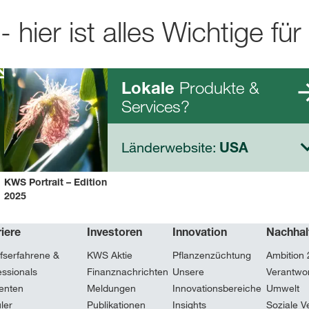
- hier ist alles Wichtige für
k
Produkte &
Lokale
Services?
Länderwebsite:
USA
KWS Portrait – Edition
2025
iere
Investoren
Innovation
Nachhal
fserfahrene &
KWS Aktie
Pflanzenzüchtung
Ambition
essionals
Finanznachrichten
Unsere
Verantwor
enten
Meldungen
Innovationsbereiche
Umwelt
ler
Publikationen
Insights
Soziale V