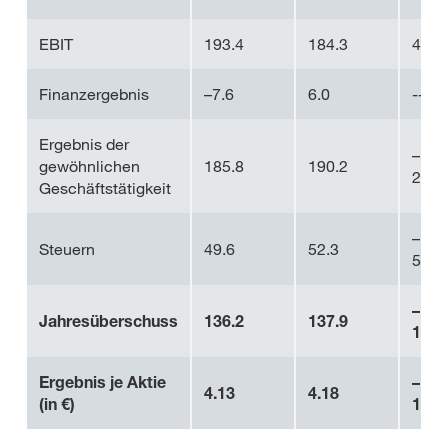
EBIT
193.4
184.3
4.9
Finanzergebnis
–7.6
6.0
---
Ergebnis der
–
gewöhnlichen
185.8
190.2
2.3
Geschäftstätigkeit
–
Steuern
49.6
52.3
5.2
–
Jahresüberschuss
136.2
137.9
1.2
Ergebnis je Aktie
–
4.13
4.18
(in €)
1.3